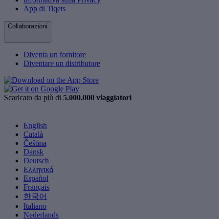
App di Tiqets
Collaborazioni
Diventa un fornitore
Diventare un distributore
Scaricato da più di
5.000.000 viaggiatori
English
Català
Čeština
Dansk
Deutsch
Ελληνικά
Español
Français
한국어
Italiano
Nederlands