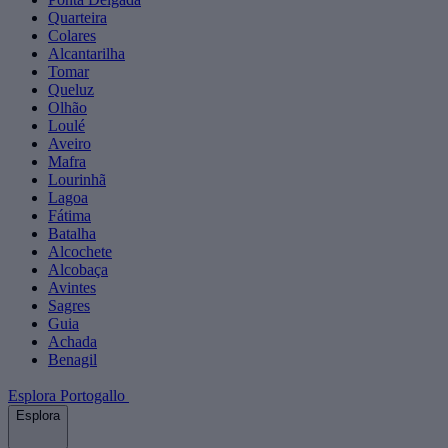
Quarteira
Colares
Alcantarilha
Tomar
Queluz
Olhão
Loulé
Aveiro
Mafra
Lourinhã
Lagoa
Fátima
Batalha
Alcochete
Alcobaça
Avintes
Sagres
Guia
Achada
Benagil
Esplora Portogallo
Esplora