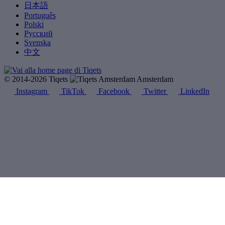
日本語
Português
Polski
Русский
Svenska
中文
© 2014-2026 Tiqets
Amsterdam
Instagram
TikTok
Facebook
Twitter
LinkedIn