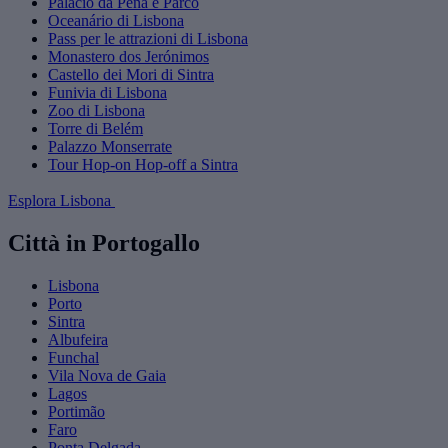
Palacio da Pena e Parco
Oceanário di Lisbona
Pass per le attrazioni di Lisbona
Monastero dos Jerónimos
Castello dei Mori di Sintra
Funivia di Lisbona
Zoo di Lisbona
Torre di Belém
Palazzo Monserrate
Tour Hop-on Hop-off a Sintra
Esplora Lisbona
Città in Portogallo
Lisbona
Porto
Sintra
Albufeira
Funchal
Vila Nova de Gaia
Lagos
Portimão
Faro
Ponta Delgada