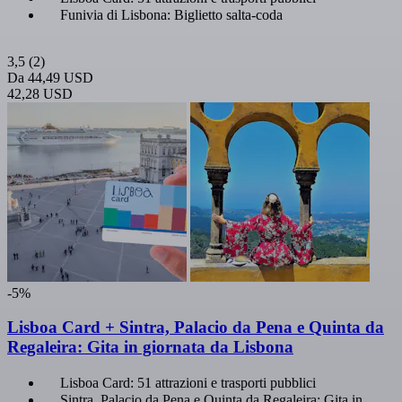
Funivia di Lisbona: Biglietto salta-coda
3,5
(2)
Da
44,49 USD
42,28 USD
-5%
Lisboa Card + Sintra, Palacio da Pena e Quinta da
Regaleira: Gita in giornata da Lisbona
Lisboa Card: 51 attrazioni e trasporti pubblici
Sintra, Palacio da Pena e Quinta da Regaleira: Gita in