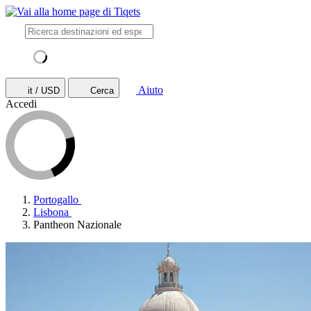
Aiuto
it / USD
Cerca
Accedi
Portogallo
Lisbona
Pantheon Nazionale