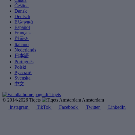
Català
Čeština
Dansk
Deutsch
Ελληνικά
Español
Français
한국어
Italiano
Nederlands
日本語
Português
Polski
Русский
Svenska
中文
© 2014-2026 Tiqets
Amsterdam
Instagram
TikTok
Facebook
Twitter
LinkedIn