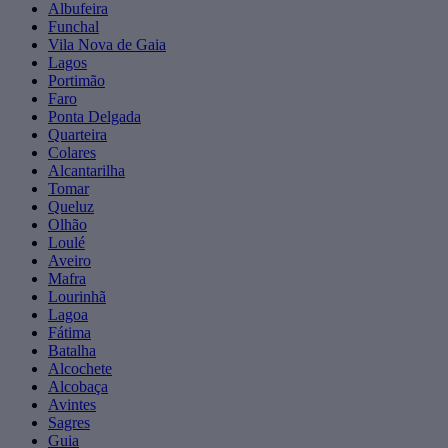
Albufeira
Funchal
Vila Nova de Gaia
Lagos
Portimão
Faro
Ponta Delgada
Quarteira
Colares
Alcantarilha
Tomar
Queluz
Olhão
Loulé
Aveiro
Mafra
Lourinhã
Lagoa
Fátima
Batalha
Alcochete
Alcobaça
Avintes
Sagres
Guia