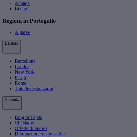
Achada
Benagil
Regioni in Portogallo
Algarve
Esplora
Barcellona
Londra
New York
Parigi
Roma
Tutte le destinazioni
Azienda
Blog di Tiqets
Chi siamo
Offerte di lavoro
Divulgazione responsabile