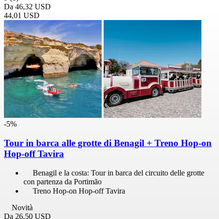
Da
46,32 USD
44,01 USD
-5%
Tour in barca alle grotte di Benagil + Treno Hop-on
Hop-off Tavira
Benagil e la costa: Tour in barca del circuito delle grotte
con partenza da Portimão
Treno Hop-on Hop-off Tavira
Novità
Da
26,50 USD