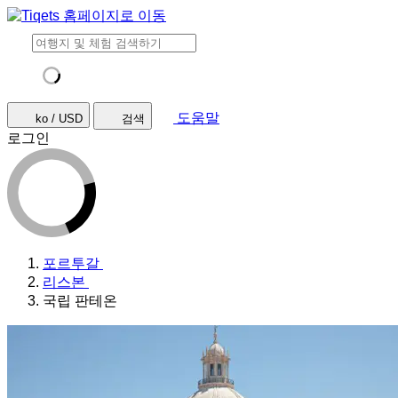
도움말
ko / USD
검색
로그인
포르투갈
리스본
국립 판테온