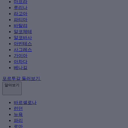
마프라
루리나
라고아
파티마
바탈랴
알코체테
알코바사
아빈테스
사그레스
가이아
아차다
베나길
포르투갈 둘러보기
알아보기
바르셀로나
런던
뉴욕
파리
로마