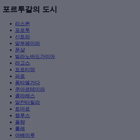
포르투갈의 도시
리스본
포르투
신트라
알부페이라
푼샬
빌라노바드가이아
라고스
포르티망
파로
퐁타델가다
쿠아르테이라
콜라레스
알칸타릴라
토마르
켈루스
올량
롤레
아베이루