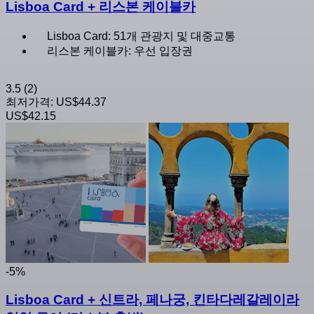
Lisboa Card + 리스본 케이블카
Lisboa Card: 51개 관광지 및 대중교통
리스본 케이블카: 우선 입장권
3.5
(2)
최저가격:
US$44.37
US$42.15
-5%
Lisboa Card + 신트라, 페나궁, 킨타다레갈레이라