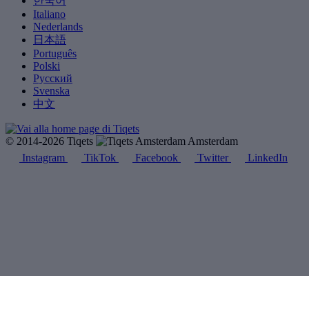
한국어
Italiano
Nederlands
日本語
Português
Polski
Русский
Svenska
中文
© 2014-2026 Tiqets
Amsterdam
Instagram
TikTok
Facebook
Twitter
LinkedIn