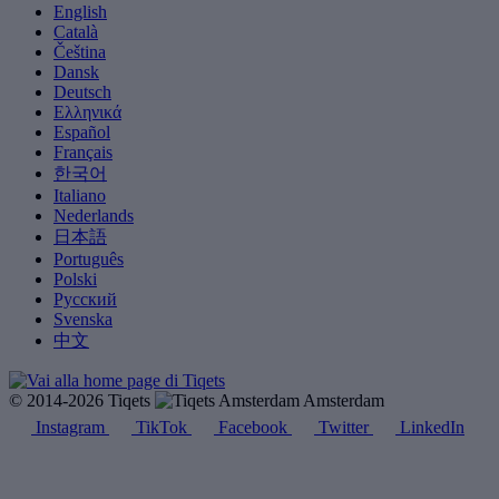
English
Català
Čeština
Dansk
Deutsch
Ελληνικά
Español
Français
한국어
Italiano
Nederlands
日本語
Português
Polski
Русский
Svenska
中文
© 2014-2026 Tiqets
Amsterdam
Instagram
TikTok
Facebook
Twitter
LinkedIn