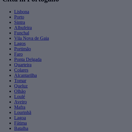
Lisbona
Porto
Sintra
Albufeira
Funchal
Vila Nova de Gaia
Lagos
Portimão
Faro
Ponta Delgada
Quarteira
Colares
Alcantarilha
Tomar
Queluz
Olhão
Loulé
Aveiro
Mafra
Lourinhã
Lagoa
Fátima
Batalha