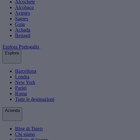
Alcochete
Alcobaça
Avintes
Sagres
Guia
Achada
Benagil
Esplora Portogallo
Esplora
Barcellona
Londra
New York
Parigi
Roma
Tutte le destinazioni
Azienda
Blog di Tiqets
Chi siamo
Offerte di lavoro