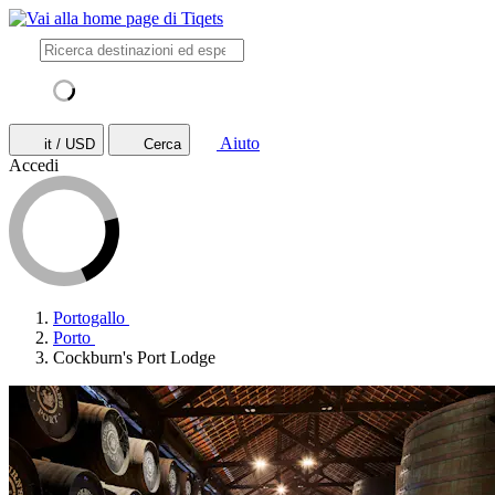
Aiuto
it / USD
Cerca
Accedi
Portogallo
Porto
Cockburn's Port Lodge