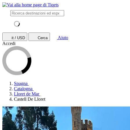
Aiuto
it / USD
Cerca
Accedi
Spagna
Catalogna
Lloret de Mar
Castell De Lloret