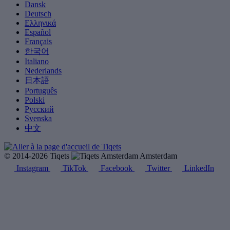
Dansk
Deutsch
Ελληνικά
Español
Français
한국어
Italiano
Nederlands
日本語
Português
Polski
Русский
Svenska
中文
© 2014-2026 Tiqets
Amsterdam
Instagram
TikTok
Facebook
Twitter
LinkedIn