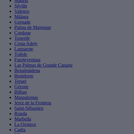
Madrid
Séville
Valence
Málaga
Grenade
Palma de Majorque
Cordoue
Tenerife
Costa Adeje
Lanzarote
Tolède
Fuerteventura
Las Palmas de Grande Canarie
Benalmádena
Benidorm
Teruel
Gérone
Bilbao
Maspalomas
Jerez de la Frontera
Saint-Sébastien
Ronda
Marbella
La Orotava
Cadix