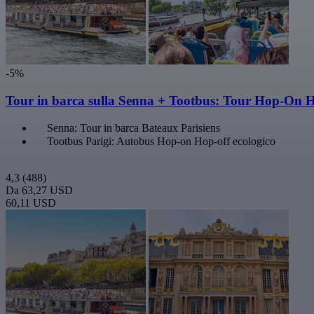
-5%
Tour in barca sulla Senna + Tootbus: Tour Hop-On H
Senna: Tour in barca Bateaux Parisiens
Tootbus Parigi: Autobus Hop-on Hop-off ecologico
4,3
(488)
Da
63,27 USD
60,11 USD