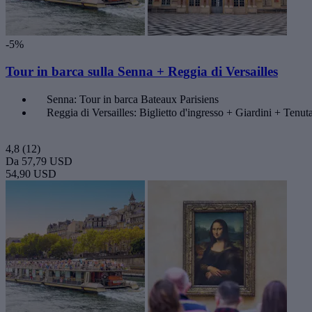
-5%
Tour in barca sulla Senna + Reggia di Versailles
Senna: Tour in barca Bateaux Parisiens
Reggia di Versailles: Biglietto d'ingresso + Giardini + Tenut
4,8
(12)
Da
57,79 USD
54,90 USD