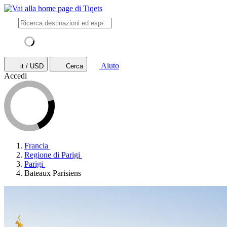
Aiuto
it / USD
Cerca
Accedi
Francia
Regione di Parigi
Parigi
Bateaux Parisiens