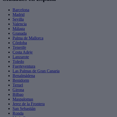
Barcelona
Madrid
Sevilla
Valencia
Málaga
Granada
Palma de Mallorca
Córdoba
Tenerife
Costa Adeje
Lanzarote
Toledo
Fuerteventura
Las Palmas de Gran Canaria
Benalmádena
Benidorm
Teruel
Girona
Bilbao
Maspalomas
Jerez de la Frontera
San Sebastián
Ronda