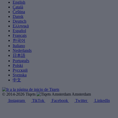
English
Català
Čeština
Dansk
Deutsch
Ελληνικά
Español
Français
한국어
Italiano
Nederlands
日本語
Português
Polski
Русский
Svenska
中文
© 2014-2026 Tiqets
Amsterdam
Instagram
TikTok
Facebook
Twitter
LinkedIn