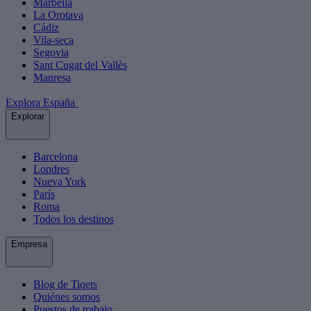
Marbella
La Orotava
Cádiz
Vila-seca
Segovia
Sant Cugat del Vallès
Manresa
Explora España
Explorar
Barcelona
Londres
Nueva York
París
Roma
Todos los destinos
Empresa
Blog de Tiqets
Quiénes somos
Puestos de trabajo