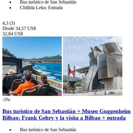
Bus turístico de San Sebastián
Chillida Leku: Entrada
4,3
(3)
Desde
34,57 US$
32,84 US$
-5%
Bus turístico de San Sebastián + Museo Guggenheim
Bilbao: Frank Gehry y la visita a Bilbao + entrada
Bus turístico de San Sebastián