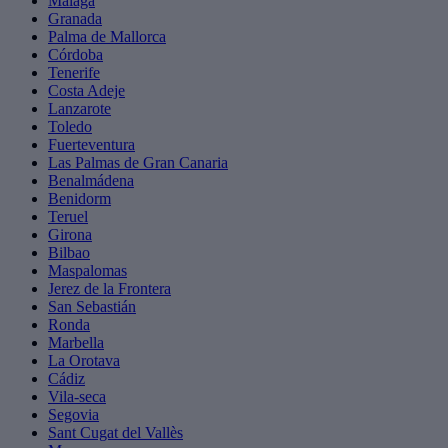
Málaga
Granada
Palma de Mallorca
Córdoba
Tenerife
Costa Adeje
Lanzarote
Toledo
Fuerteventura
Las Palmas de Gran Canaria
Benalmádena
Benidorm
Teruel
Girona
Bilbao
Maspalomas
Jerez de la Frontera
San Sebastián
Ronda
Marbella
La Orotava
Cádiz
Vila-seca
Segovia
Sant Cugat del Vallès