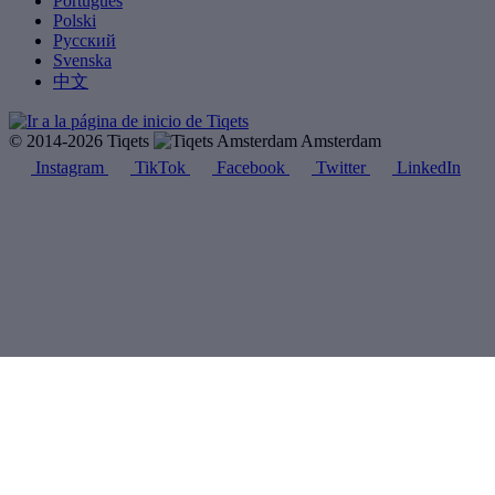
Português
Polski
Русский
Svenska
中文
© 2014-2026 Tiqets
Amsterdam
Instagram
TikTok
Facebook
Twitter
LinkedIn