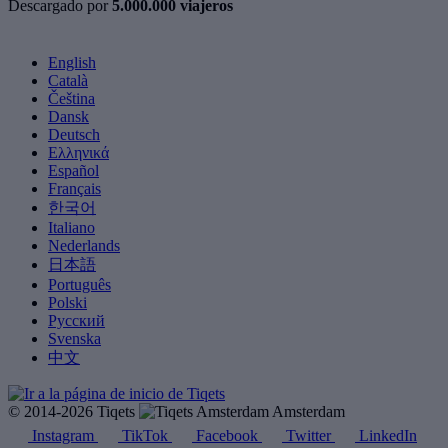
Descargado por
5.000.000 viajeros
English
Català
Čeština
Dansk
Deutsch
Ελληνικά
Español
Français
한국어
Italiano
Nederlands
日本語
Português
Polski
Русский
Svenska
中文
© 2014-2026 Tiqets
Amsterdam
Instagram
TikTok
Facebook
Twitter
LinkedIn