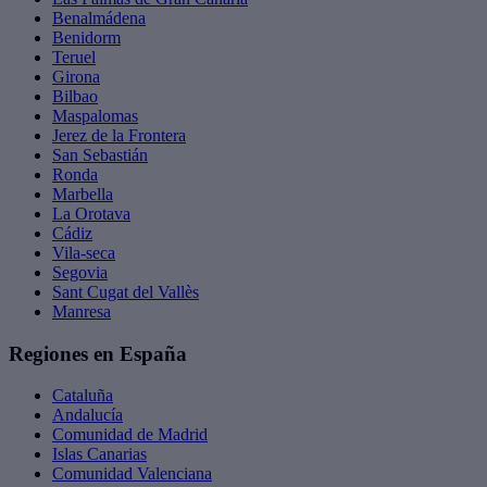
Benalmádena
Benidorm
Teruel
Girona
Bilbao
Maspalomas
Jerez de la Frontera
San Sebastián
Ronda
Marbella
La Orotava
Cádiz
Vila-seca
Segovia
Sant Cugat del Vallès
Manresa
Regiones en España
Cataluña
Andalucía
Comunidad de Madrid
Islas Canarias
Comunidad Valenciana