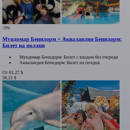
-5%
Мундомар Бенидорм + Акваландия Бенидорм:
Билет на полдня
Мундомар Бенидорм: Билет с входом без очереди
Акваландия Бенидорм: Билет на полдня
От
61,27 $
58,21 $