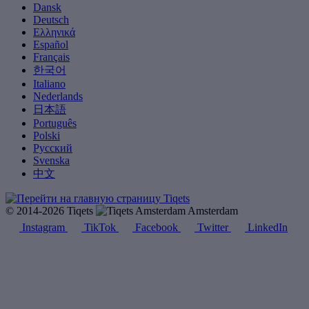
Dansk
Deutsch
Ελληνικά
Español
Français
한국어
Italiano
Nederlands
日本語
Português
Polski
Русский
Svenska
中文
© 2014-2026 Tiqets
Amsterdam
Instagram
TikTok
Facebook
Twitter
LinkedIn