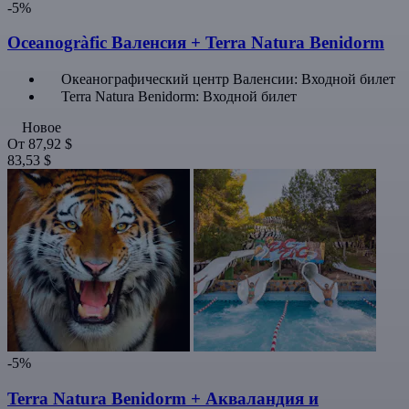
-5%
Oceanogràfic Валенсия + Terra Natura Benidorm
Океанографический центр Валенсии: Входной билет
Terra Natura Benidorm: Входной билет
Новое
От
87,92 $
83,53 $
-5%
Terra Natura Benidorm + Акваландия и