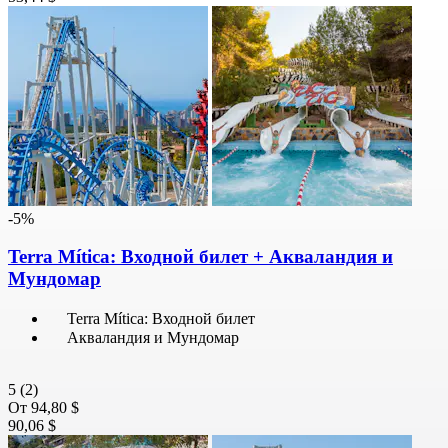
-5%
Terra Mítica: Входной билет + Акваландия и
Мундомар
Terra Mítica: Входной билет
Акваландия и Мундомар
5
(2)
От
94,80 $
90,06 $