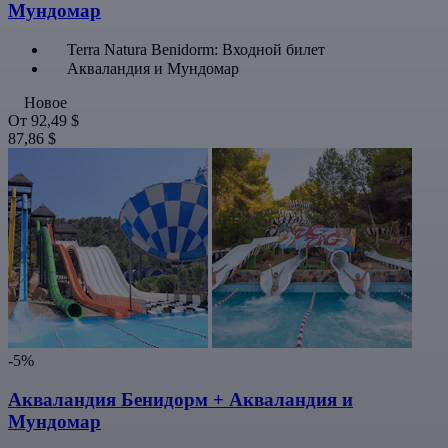
Мундомар
Terra Natura Benidorm: Входной билет
Акваландия и Мундомар
Новое
От
92,49 $
87,86 $
-5%
Акваландия Бенидорм + Акваландия и
Мундомар