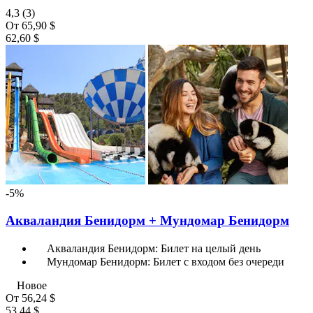
4,3
(3)
От
65,90 $
62,60 $
-5%
Акваландия Бенидорм + Мундомар Бенидорм
Акваландия Бенидорм: Билет на целый день
Мундомар Бенидорм: Билет с входом без очереди
Новое
От
56,24 $
53,44 $