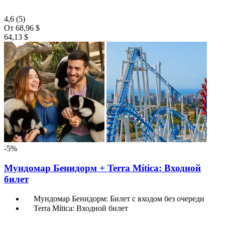
4,6
(5)
От
68,96 $
64,13 $
-5%
Мундомар Бенидорм + Terra Mítica: Входной
билет
Мундомар Бенидорм: Билет с входом без очереди
Terra Mítica: Входной билет