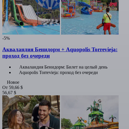
-5%
Акваландия Бенидорм + Aquopolis Torrevieja:
проход без очереди
Акваландия Бенидорм: Билет на целый день
Aquopolis Torrevieja: проход без очереди
Новое
От
59,66 $
56,67 $