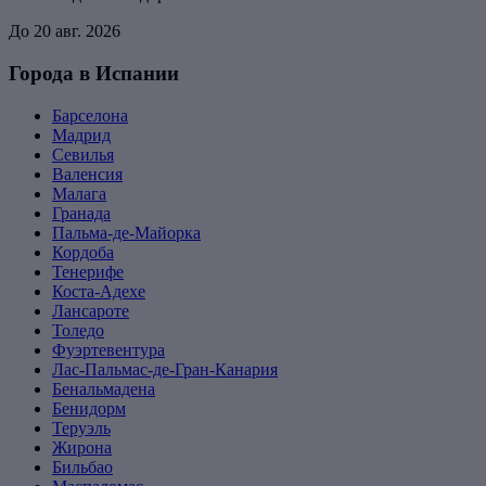
До 20 авг. 2026
Города в Испании
Барселона
Мадрид
Севилья
Валенсия
Малага
Гранада
Пальма-де-Майорка
Кордоба
Тенерифе
Коста-Адехе
Лансароте
Толедо
Фуэртевентура
Лас-Пальмас-де-Гран-Канария
Бенальмадена
Бенидорм
Теруэль
Жирона
Бильбао