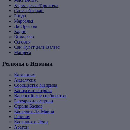
Маспаломас
Херес-де-ла-Фронтера
Сан-Себастьян
Ронда
Марбелья
Ла-Оротава
Кадис
Вила-сека
Сеговия
Сан-Кугат-дель-Вальес
Манреса
Регионы в Испании
Каталония
Андалусия
Сообщество Мадрида
Канарские острова
Валенсийское сообщество
Балеарские острова
Страна Басков
Кастилия-Ла-Манча
Галисия
Кастилия и Леон
Арагон