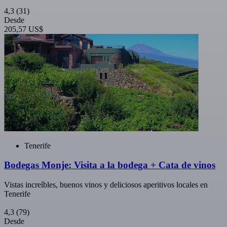
4,3
(31)
Desde
205,57 US$
Tenerife
Bodegas Monje: Visita a la bodega + Cata de vinos
Vistas increíbles, buenos vinos y deliciosos aperitivos locales en
Tenerife
4,3
(79)
Desde