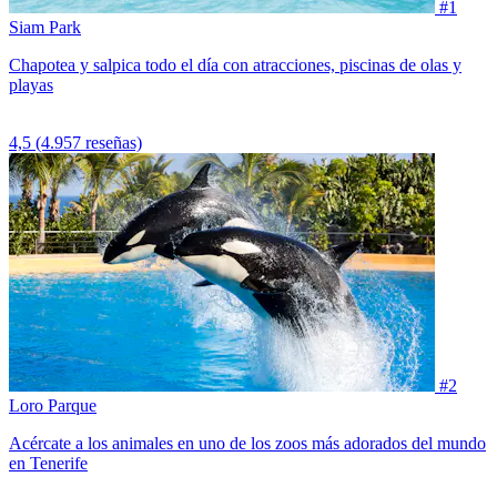
#1
Siam Park
Chapotea y salpica todo el día con atracciones, piscinas de olas y
playas
4,5
(4.957 reseñas)
#2
Loro Parque
Acércate a los animales en uno de los zoos más adorados del mundo
en Tenerife