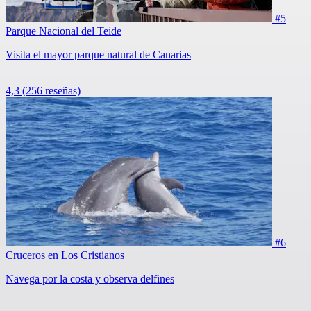
#5
Parque Nacional del Teide
Visita el mayor parque natural de Canarias
4,3
(256 reseñas)
#6
Cruceros en Los Cristianos
Navega por la costa y observa delfines