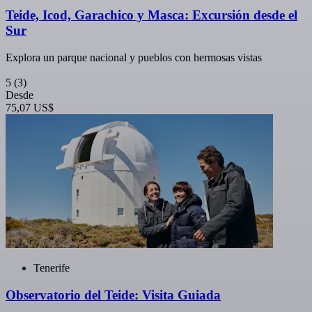
Teide, Icod, Garachico y Masca: Excursión desde el
Sur
Explora un parque nacional y pueblos con hermosas vistas
5
(3)
Desde
75,07 US$
Tenerife
Observatorio del Teide: Visita Guiada