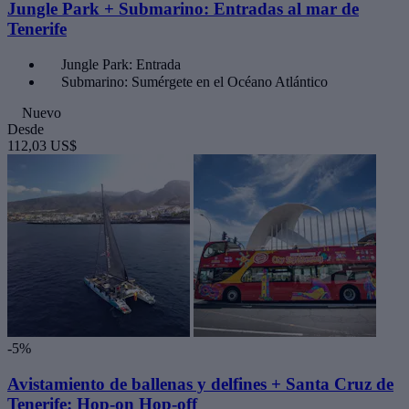
Jungle Park + Submarino: Entradas al mar de
Tenerife
Jungle Park: Entrada
Submarino: Sumérgete en el Océano Atlántico
Nuevo
Desde
112,03 US$
-5%
Avistamiento de ballenas y delfines + Santa Cruz de
Tenerife: Hop-on Hop-off