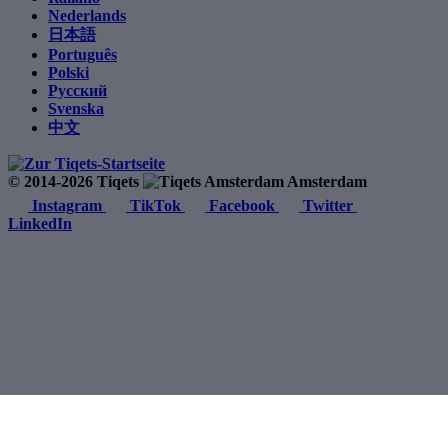
Nederlands
日本語
Português
Polski
Русский
Svenska
中文
© 2014-2026 Tiqets
Amsterdam
Instagram
TikTok
Facebook
Twitter
LinkedIn