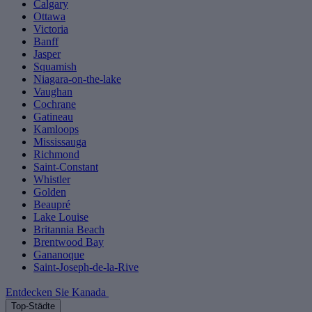
Calgary
Ottawa
Victoria
Banff
Jasper
Squamish
Niagara-on-the-lake
Vaughan
Cochrane
Gatineau
Kamloops
Mississauga
Richmond
Saint-Constant
Whistler
Golden
Beaupré
Lake Louise
Britannia Beach
Brentwood Bay
Gananoque
Saint-Joseph-de-la-Rive
Entdecken Sie Kanada
Top-Städte