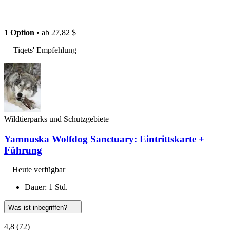
1 Option
• ab
27,82 $
Tiqets' Empfehlung
Wildtierparks und Schutzgebiete
Yamnuska Wolfdog Sanctuary: Eintrittskarte +
Führung
Heute verfügbar
Dauer: 1 Std.
Was ist inbegriffen?
4,8
(72)