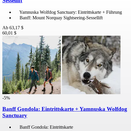
Sessellift
Yamnuska Wolfdog Sanctuary: Eintrittskarte + Führung
Banff: Mount Norquay Sightseeing-Sessellift
Ab
63,17 $
60,01 $
-5%
Banff Gondola: Eintrittskarte + Yamnuska Wolfdog
Sanctuary
Banff Gondola: Eintrittskarte