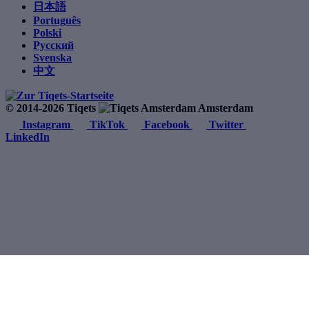
日本語
Português
Polski
Русский
Svenska
中文
© 2014-2026 Tiqets
Amsterdam
Instagram
TikTok
Facebook
Twitter
LinkedIn