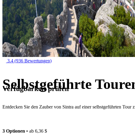
3.4
(936 Bewertungen)
Selbstgeführte Toure
Verfügbarkeit prüfen
Entdecken Sie den Zauber von Sintra auf einer selbstgeführten Tour z
3 Optionen
• ab
6,36 $