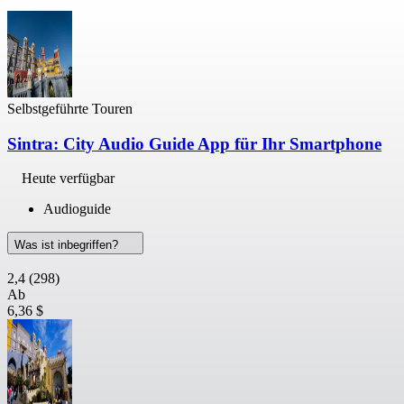
Selbstgeführte Touren
Sintra: City Audio Guide App für Ihr Smartphone
Heute verfügbar
Audioguide
Was ist inbegriffen?
2,4
(298)
Ab
6,36 $