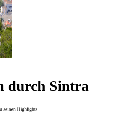
n durch Sintra
u seinen Highlights