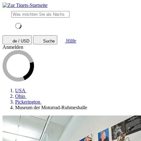
Hilfe
de / USD
Suche
Anmelden
USA
Ohio
Pickerington
Museum der Motorrad-Ruhmeshalle