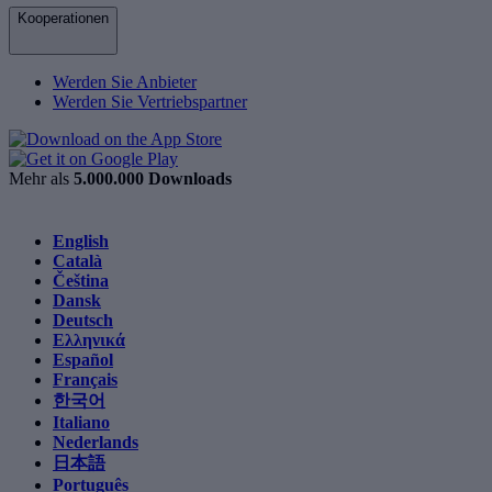
Kooperationen
Werden Sie Anbieter
Werden Sie Vertriebspartner
Mehr als
5.000.000 Downloads
English
Català
Čeština
Dansk
Deutsch
Ελληνικά
Español
Français
한국어
Italiano
Nederlands
日本語
Português