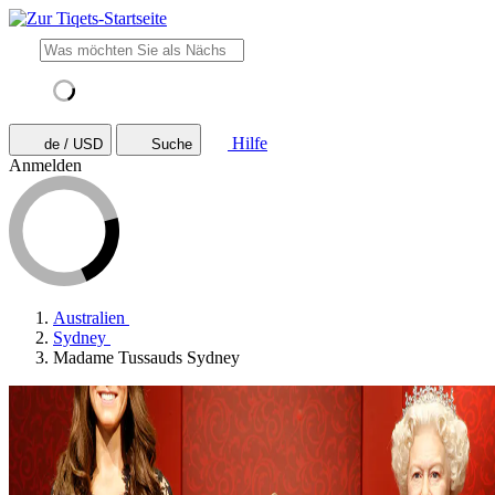
Hilfe
de / USD
Suche
Anmelden
Australien
Sydney
Madame Tussauds Sydney