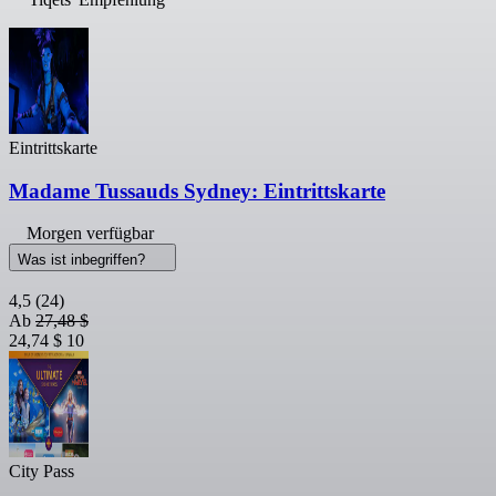
Eintrittskarte
Madame Tussauds Sydney: Eintrittskarte
Morgen verfügbar
Was ist inbegriffen?
4,5
(24)
Ab
27,48 $
24,74 $
10
City Pass