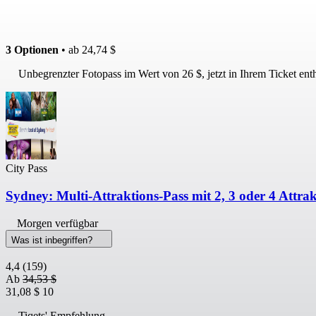
3 Optionen
• ab
24,74 $
Unbegrenzter Fotopass im Wert von 26 $, jetzt in Ihrem Ticket enth
City Pass
Sydney: Multi-Attraktions-Pass mit 2, 3 oder 4 Attra
Morgen verfügbar
Was ist inbegriffen?
4,4
(159)
Ab
34,53 $
31,08 $
10
Tiqets' Empfehlung