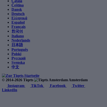
Català
Čeština
Dansk
Deutsch
Ελληνικά
Español
Français
한국어
Italiano
Nederlands
日本語
Português
Polski
Русский
Svenska
中文
© 2014-2026 Tiqets
Amsterdam
Instagram
TikTok
Facebook
Twitter
LinkedIn