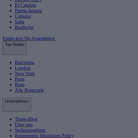
El Calafate
Puerto Iguazú
Ushuaia
Salta
Bariloche
Entdecken Sie Argentinien
Top-Städte
Barcelona
London
New York
Paris
Rom
Alle Reiseziele
Unternehmen
Tiqets-Blog
Über uns
Stellenangebote
Responsible Disclosure Policy