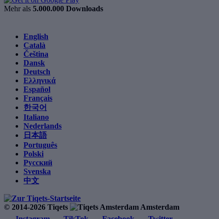
Mehr als
5.000.000 Downloads
English
Català
Čeština
Dansk
Deutsch
Ελληνικά
Español
Français
한국어
Italiano
Nederlands
日本語
Português
Polski
Русский
Svenska
中文
© 2014-2026 Tiqets
Amsterdam
Instagram
TikTok
Facebook
Twitter