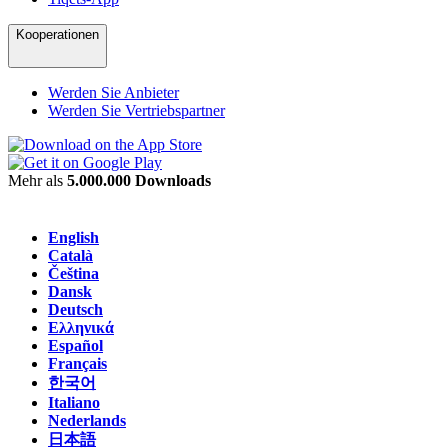
Kooperationen
Werden Sie Anbieter
Werden Sie Vertriebspartner
Mehr als
5.000.000 Downloads
English
Català
Čeština
Dansk
Deutsch
Ελληνικά
Español
Français
한국어
Italiano
Nederlands
日本語