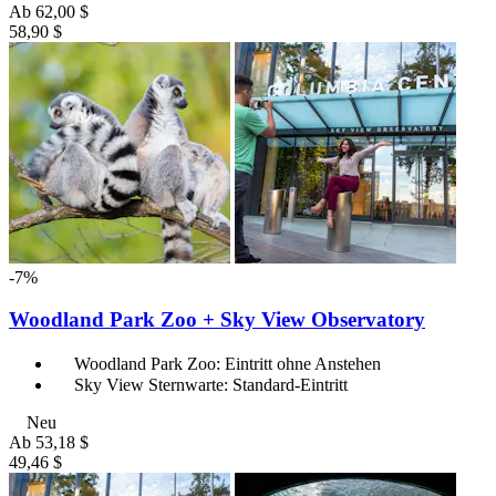
Ab
62,00 $
58,90 $
-7%
Woodland Park Zoo + Sky View Observatory
Woodland Park Zoo: Eintritt ohne Anstehen
Sky View Sternwarte: Standard-Eintritt
Neu
Ab
53,18 $
49,46 $