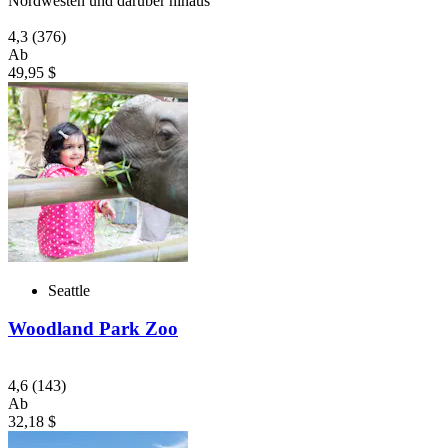
Nordwesten und darüber hinaus
4,3
(376)
Ab
49,95 $
Seattle
Woodland Park Zoo
4,6
(143)
Ab
32,18 $