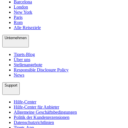
Barcelona
London
New York
Paris
Rom
Alle Reiseziele
Unternehmen
Tiqets-Blog
Über uns
Stellenangebote
Responsible Disclosure Policy
News
Support
Hilfe-Center
Hilfe-Center für Anbieter
Allgemeine Geschäftsbedingungen
Politik der Kundenrezensionen
Datenschutzrichtlinien
Tiqets-App