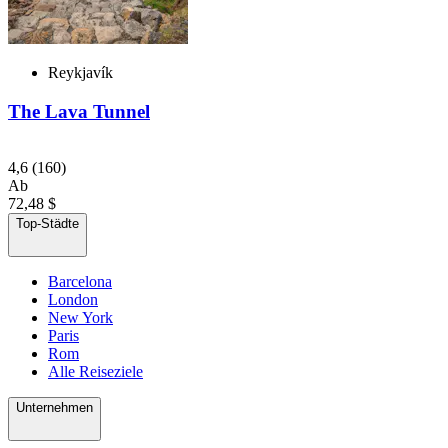
Reykjavík
The Lava Tunnel
4,6
(160)
Ab
72,48 $
Top-Städte
Barcelona
London
New York
Paris
Rom
Alle Reiseziele
Unternehmen