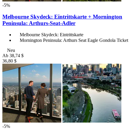
-5%
Melbourne Skydeck: Eintrittskarte + Mornington
Peninsula: Arthurs-Seat-Adler
Melbourne Skydeck: Eintrittskarte
Mornington Peninsula: Arthurs Seat Eagle Gondola Ticket
Neu
Ab
38,74 $
36,80 $
-5%