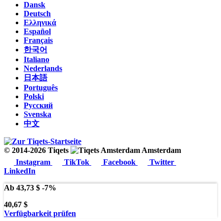
Dansk
Deutsch
Ελληνικά
Español
Français
한국어
Italiano
Nederlands
日本語
Português
Polski
Русский
Svenska
中文
© 2014-2026 Tiqets
Amsterdam
Instagram
TikTok
Facebook
Twitter
LinkedIn
Ab
43,73 $
-7%
40,67 $
Verfügbarkeit prüfen