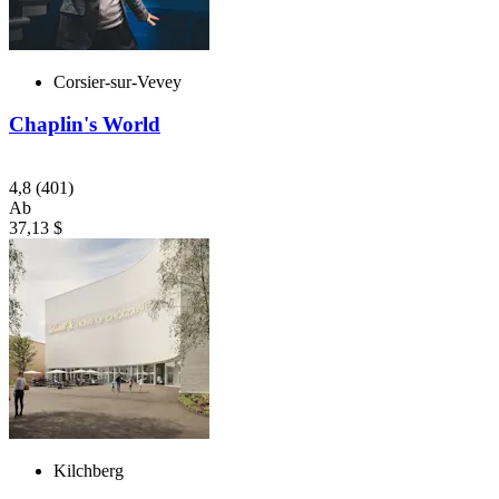
Corsier-sur-Vevey
Chaplin's World
4,8
(401)
Ab
37,13 $
Kilchberg