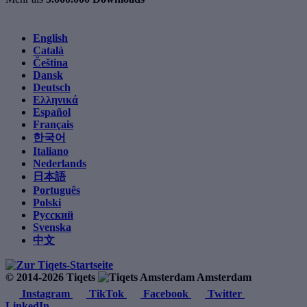
English
Català
Čeština
Dansk
Deutsch
Ελληνικά
Español
Français
한국어
Italiano
Nederlands
日本語
Português
Polski
Русский
Svenska
中文
© 2014-2026 Tiqets
Amsterdam
Instagram
TikTok
Facebook
Twitter
LinkedIn