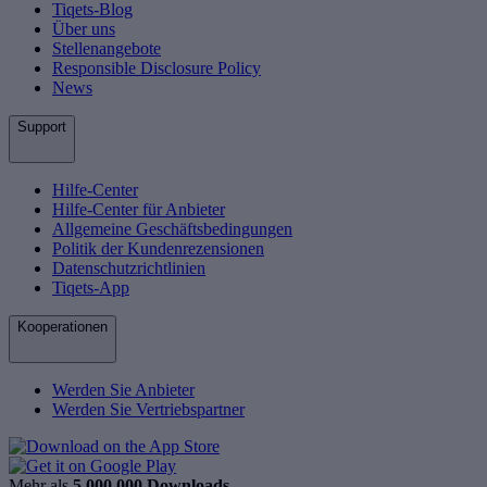
Tiqets-Blog
Über uns
Stellenangebote
Responsible Disclosure Policy
News
Support
Hilfe-Center
Hilfe-Center für Anbieter
Allgemeine Geschäftsbedingungen
Politik der Kundenrezensionen
Datenschutzrichtlinien
Tiqets-App
Kooperationen
Werden Sie Anbieter
Werden Sie Vertriebspartner
Mehr als
5.000.000 Downloads