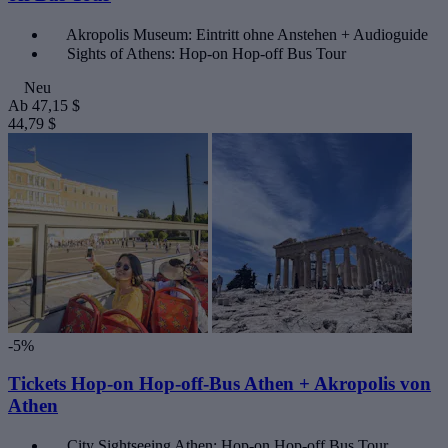
Akropolis Museum: Eintritt ohne Anstehen + Audioguide
Sights of Athens: Hop-on Hop-off Bus Tour
Neu
Ab
47,15 $
44,79 $
-5%
Tickets Hop-on Hop-off-Bus Athen + Akropolis von
Athen
City Sightseeing Athen: Hop-on Hop-off Bus Tour