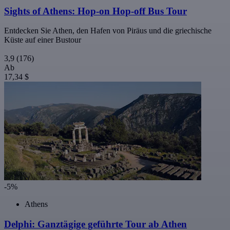
Sights of Athens: Hop-on Hop-off Bus Tour
Entdecken Sie Athen, den Hafen von Piräus und die griechische
Küste auf einer Bustour
3,9
(176)
Ab
17,34 $
-5%
Athens
Delphi: Ganztägige geführte Tour ab Athen