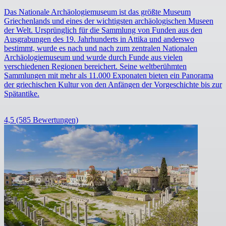
Das Nationale Archäologiemuseum ist das größte Museum
Griechenlands und eines der wichtigsten archäologischen Museen
der Welt. Ursprünglich für die Sammlung von Funden aus den
Ausgrabungen des 19. Jahrhunderts in Attika und anderswo
bestimmt, wurde es nach und nach zum zentralen Nationalen
Archäologiemuseum und wurde durch Funde aus vielen
verschiedenen Regionen bereichert. Seine weltberühmten
Sammlungen mit mehr als 11.000 Exponaten bieten ein Panorama
der griechischen Kultur von den Anfängen der Vorgeschichte bis zur
Spätantike.
4,5
(585 Bewertungen)