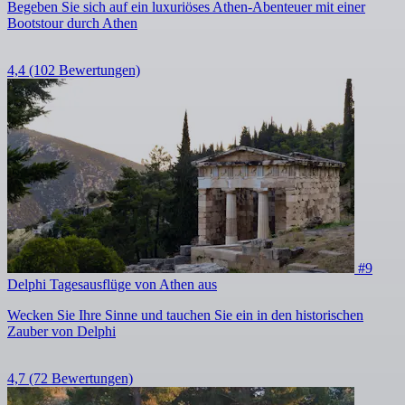
Begeben Sie sich auf ein luxuriöses Athen-Abenteuer mit einer
Bootstour durch Athen
4,4
(102 Bewertungen)
#9
Delphi Tagesausflüge von Athen aus
Wecken Sie Ihre Sinne und tauchen Sie ein in den historischen
Zauber von Delphi
4,7
(72 Bewertungen)