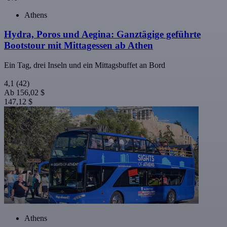
Athens
Hydra, Poros und Aegina: Ganztägige geführte
Bootstour mit Mittagessen ab Athen
Ein Tag, drei Inseln und ein Mittagsbuffet an Bord
4,1
(42)
Ab
156,02 $
147,12 $
Athens