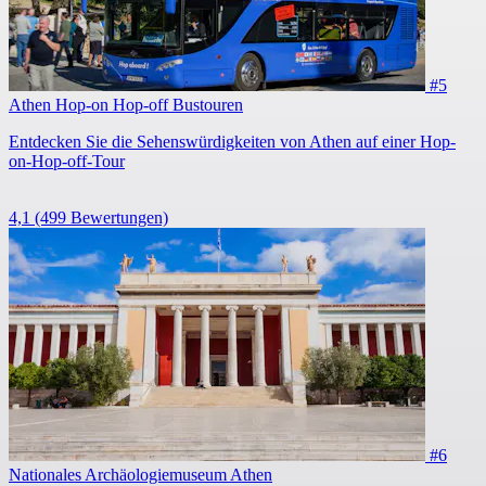
#5
Athen Hop-on Hop-off Bustouren
Entdecken Sie die Sehenswürdigkeiten von Athen auf einer Hop-
on-Hop-off-Tour
4,1
(499 Bewertungen)
#6
Nationales Archäologiemuseum Athen