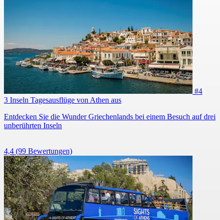
#4
3 Inseln Tagesausflüge von Athen aus
Entdecken Sie die Wunder Griechenlands bei einem Besuch auf drei
unberührten Inseln
4,4
(99 Bewertungen)