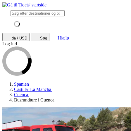
Hjælp
da / USD
Søg
Log ind
Spanien
Castilla–La Mancha
Cuenca
Busrundture i Cuenca