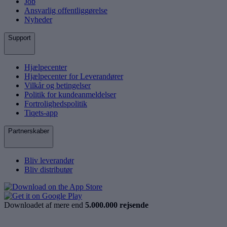
Job
Ansvarlig offentliggørelse
Nyheder
Support
Hjælpecenter
Hjælpecenter for Leverandører
Vilkår og betingelser
Politik for kundeanmeldelser
Fortrolighedspolitik
Tiqets-app
Partnerskaber
Bliv leverandør
Bliv distributør
Downloadet af mere end
5.000.000 rejsende