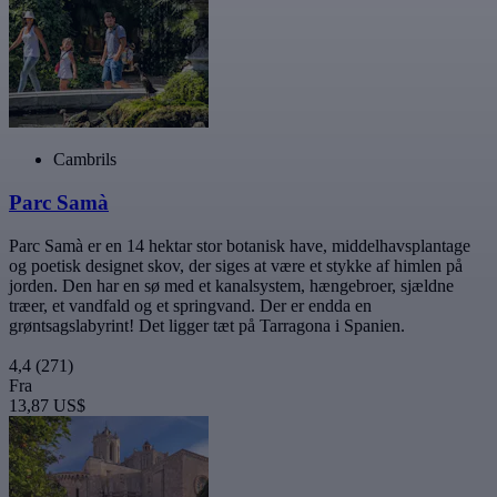
Cambrils
Parc Samà
Parc Samà er en 14 hektar stor botanisk have, middelhavsplantage
og poetisk designet skov, der siges at være et stykke af himlen på
jorden. Den har en sø med et kanalsystem, hængebroer, sjældne
træer, et vandfald og et springvand. Der er endda en
grøntsagslabyrint! Det ligger tæt på Tarragona i Spanien.
4,4
(271)
Fra
13,87 US$