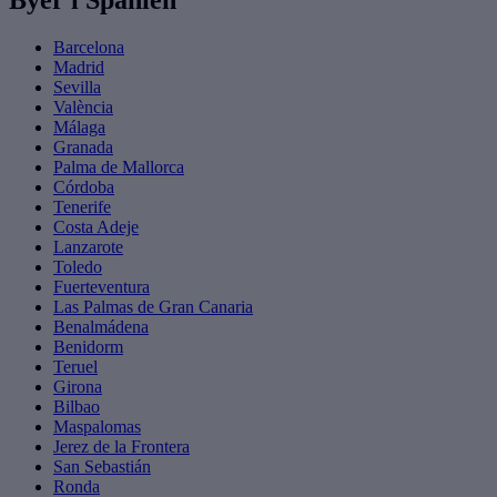
Barcelona
Madrid
Sevilla
València
Málaga
Granada
Palma de Mallorca
Córdoba
Tenerife
Costa Adeje
Lanzarote
Toledo
Fuerteventura
Las Palmas de Gran Canaria
Benalmádena
Benidorm
Teruel
Girona
Bilbao
Maspalomas
Jerez de la Frontera
San Sebastián
Ronda