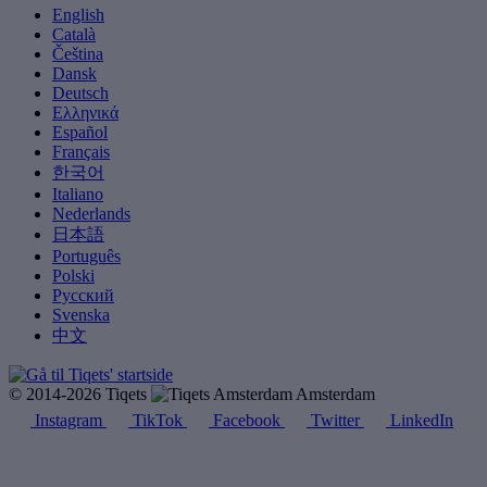
English
Català
Čeština
Dansk
Deutsch
Ελληνικά
Español
Français
한국어
Italiano
Nederlands
日本語
Português
Polski
Русский
Svenska
中文
© 2014-2026 Tiqets
Amsterdam
Instagram
TikTok
Facebook
Twitter
LinkedIn