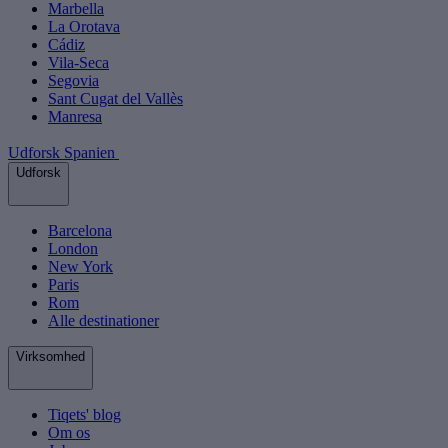
Marbella
La Orotava
Cádiz
Vila-Seca
Segovia
Sant Cugat del Vallès
Manresa
Udforsk Spanien
Udforsk
Barcelona
London
New York
Paris
Rom
Alle destinationer
Virksomhed
Tiqets' blog
Om os