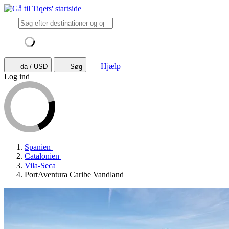
Hjælp
da / USD
Søg
Log ind
Spanien
Catalonien
Vila-Seca
PortAventura Caribe Vandland