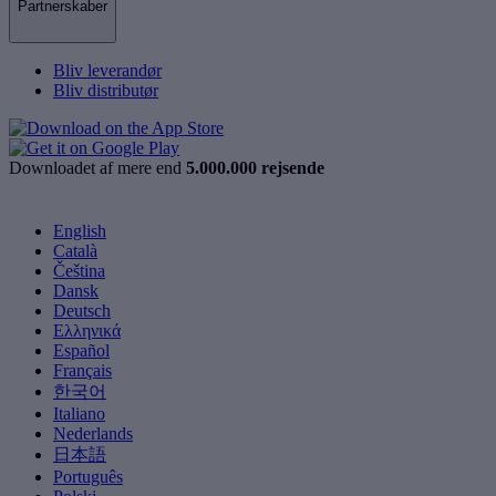
Partnerskaber
Bliv leverandør
Bliv distributør
Downloadet af mere end
5.000.000 rejsende
English
Català
Čeština
Dansk
Deutsch
Ελληνικά
Español
Français
한국어
Italiano
Nederlands
日本語
Português