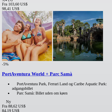
Fra
103,60 US$
98,41 US$
-5%
PortAventura World + Parc Samà
PortAventura Park, Ferrari Land og Caribe Aquatic Park:
adgangsbillet
Parc Samà: Billet uden om køen
Ny
Fra
88,62 US$
84,19 US$