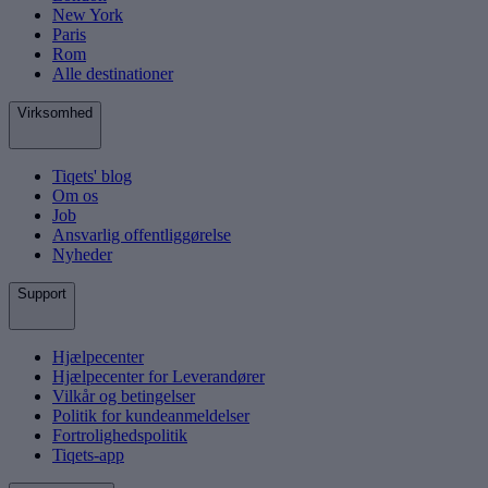
New York
Paris
Rom
Alle destinationer
Virksomhed
Tiqets' blog
Om os
Job
Ansvarlig offentliggørelse
Nyheder
Support
Hjælpecenter
Hjælpecenter for Leverandører
Vilkår og betingelser
Politik for kundeanmeldelser
Fortrolighedspolitik
Tiqets-app