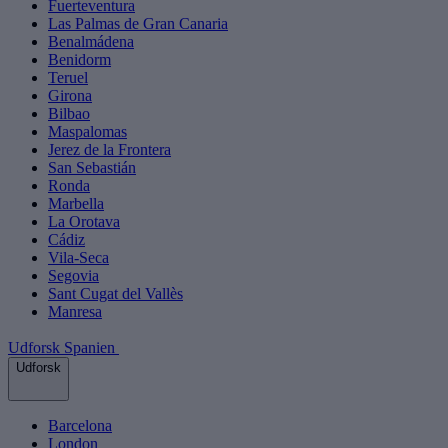
Fuerteventura
Las Palmas de Gran Canaria
Benalmádena
Benidorm
Teruel
Girona
Bilbao
Maspalomas
Jerez de la Frontera
San Sebastián
Ronda
Marbella
La Orotava
Cádiz
Vila-Seca
Segovia
Sant Cugat del Vallès
Manresa
Udforsk Spanien
Udforsk
Barcelona
London