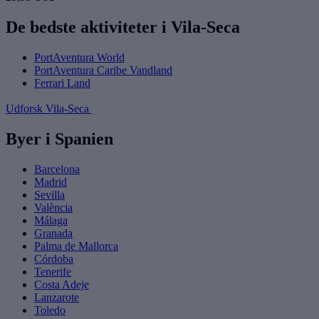
De bedste aktiviteter i Vila-Seca
PortAventura World
PortAventura Caribe Vandland
Ferrari Land
Udforsk Vila-Seca
Byer i Spanien
Barcelona
Madrid
Sevilla
València
Málaga
Granada
Palma de Mallorca
Córdoba
Tenerife
Costa Adeje
Lanzarote
Toledo