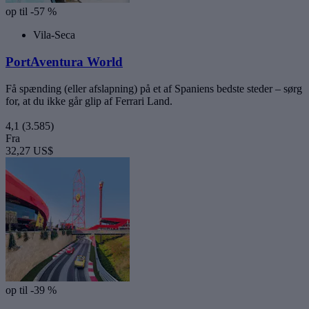
op til -57 %
Vila-Seca
PortAventura World
Få spænding (eller afslapning) på et af Spaniens bedste steder – sørg
for, at du ikke går glip af Ferrari Land.
4,1
(3.585)
Fra
32,27 US$
op til -39 %