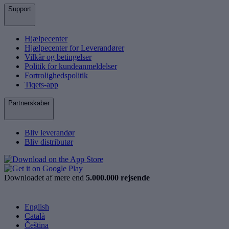
Support
Hjælpecenter
Hjælpecenter for Leverandører
Vilkår og betingelser
Politik for kundeanmeldelser
Fortrolighedspolitik
Tiqets-app
Partnerskaber
Bliv leverandør
Bliv distributør
Downloadet af mere end
5.000.000 rejsende
English
Català
Čeština