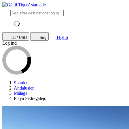
Hjælp
da / USD
Søg
Log ind
Spanien
Andalusien
Málaga
Playa Pedregalejo