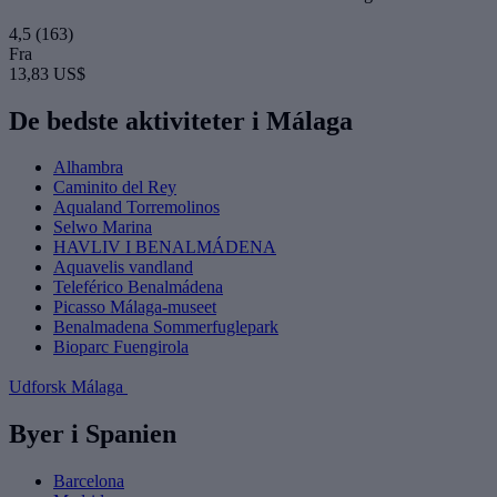
4,5
(163)
Fra
13,83 US$
De bedste aktiviteter i Málaga
Alhambra
Caminito del Rey
Aqualand Torremolinos
Selwo Marina
HAVLIV I BENALMÁDENA
Aquavelis vandland
Teleférico Benalmádena
Picasso Málaga-museet
Benalmadena Sommerfuglepark
Bioparc Fuengirola
Udforsk Málaga
Byer i Spanien
Barcelona