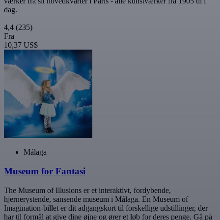
værker fra sit hovedkvarter i Paris - alle kunstværker fra 1905 til i
dag.
4,4
(235)
Fra
10,37 US$
Málaga
Museum for Fantasi
The Museum of Illusions er et interaktivt, fordybende,
hjernerystende, sansende museum i Málaga. En Museum of
Imagination-billet er dit adgangskort til forskellige udstillinger, der
har til formål at give dine øjne og ører et løb for deres penge. Gå på