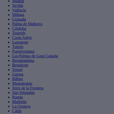
Madrid
Sevilla
València
Málaga
Granada
Palma de Mallorca
Córdoba
Tenerife
Costa Adeje
Lanzarote
Toledo
Fuerteventura
Las Palmas de Gran Canaria
Benalmádena
Benidorm
Teruel
Girona
Bilbao
Maspalomas
Jerez de la Frontera
San Sebastián
Ronda
Marbella
La Orotava
Cádiz