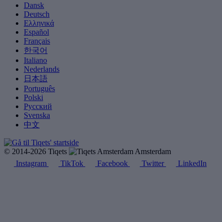
Dansk
Deutsch
Ελληνικά
Español
Français
한국어
Italiano
Nederlands
日本語
Português
Polski
Русский
Svenska
中文
© 2014-2026 Tiqets
Amsterdam
Instagram
TikTok
Facebook
Twitter
LinkedIn