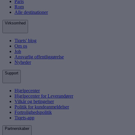
Paris
Rom
Alle destinationer
Virksomhed
Tiqets' blog
Om os
Job
Ansvarlig offentliggørelse
Nyheder
Support
Hjælpecenter
Hjælpecenter for Leverandører
Vilkår og betingelser
Politik for kundeanmeldelser
Fortrolighedspolitik
Tiqets-app
Partnerskaber