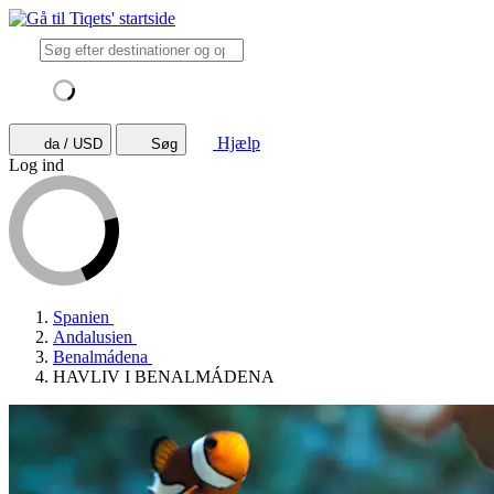
Hjælp
da / USD
Søg
Log ind
Spanien
Andalusien
Benalmádena
HAVLIV I BENALMÁDENA