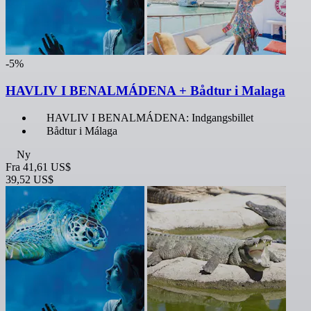
-5%
HAVLIV I BENALMÁDENA + Bådtur i Malaga
HAVLIV I BENALMÁDENA: Indgangsbillet
Bådtur i Málaga
Ny
Fra
41,61 US$
39,52 US$