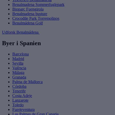
Benalmadena Sommerfuglepark
Bioparc Fuengirola
Benalmadena busture
Crocodile Park Torremolinos
Benalmádena Golf
Udforsk Benalmádena
Byer i Spanien
Barcelona
Madrid
Sevilla
València
Málaga
Granada
Palma de Mallorca
Córdoba
Tenerife
Costa Adeje
Lanzarote
Toledo
Fuerteventura
Las Palmas de Gran Canaria