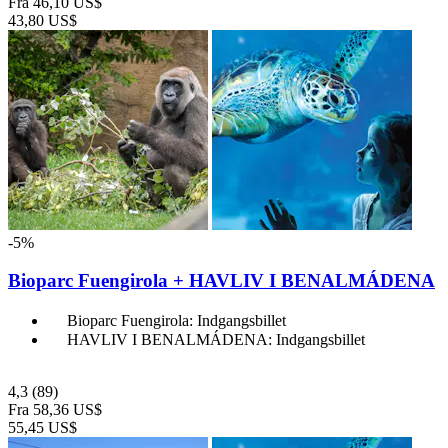
Fra
46,10 US$
43,80 US$
-5%
Bioparc Fuengirola + HAVLIV I BENALMÁDENA
Bioparc Fuengirola: Indgangsbillet
HAVLIV I BENALMÁDENA: Indgangsbillet
4,3
(89)
Fra
58,36 US$
55,45 US$