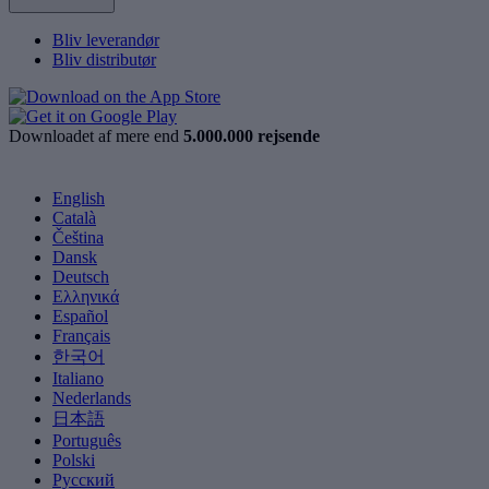
Bliv leverandør
Bliv distributør
Downloadet af mere end
5.000.000 rejsende
English
Català
Čeština
Dansk
Deutsch
Ελληνικά
Español
Français
한국어
Italiano
Nederlands
日本語
Português
Polski
Русский