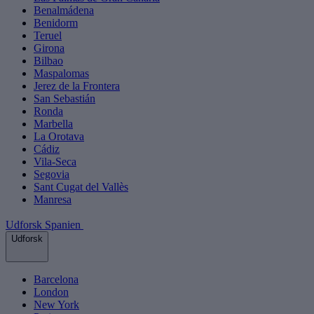
Benalmádena
Benidorm
Teruel
Girona
Bilbao
Maspalomas
Jerez de la Frontera
San Sebastián
Ronda
Marbella
La Orotava
Cádiz
Vila-Seca
Segovia
Sant Cugat del Vallès
Manresa
Udforsk Spanien
Udforsk
Barcelona
London
New York