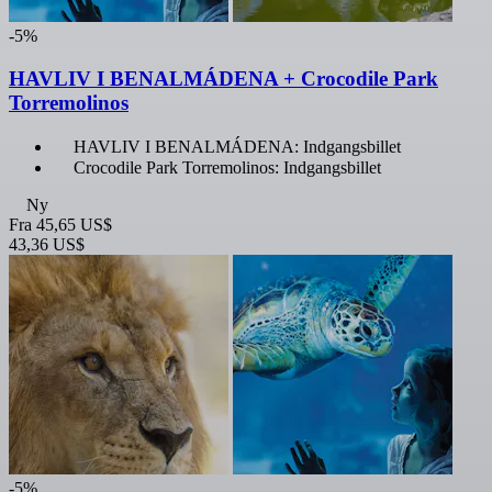
-5%
HAVLIV I BENALMÁDENA + Crocodile Park
Torremolinos
HAVLIV I BENALMÁDENA: Indgangsbillet
Crocodile Park Torremolinos: Indgangsbillet
Ny
Fra
45,65 US$
43,36 US$
-5%