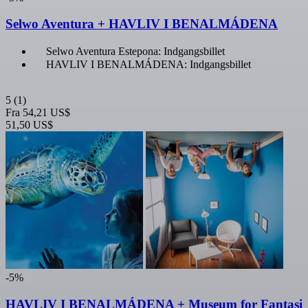
Selwo Aventura + HAVLIV I BENALMÁDENA
Selwo Aventura Estepona: Indgangsbillet
HAVLIV I BENALMÁDENA: Indgangsbillet
5
(1)
Fra
54,21 US$
51,50 US$
-5%
HAVLIV I BENALMÁDENA + Museum for Fantasi