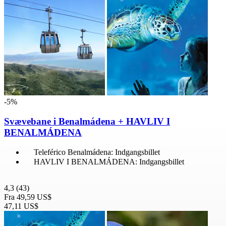
-5%
Svævebane i Benalmádena + HAVLIV I
BENALMÁDENA
Teleférico Benalmádena: Indgangsbillet
HAVLIV I BENALMÁDENA: Indgangsbillet
4,3
(43)
Fra
49,59 US$
47,11 US$