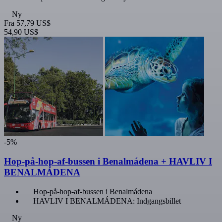
Ny
Fra
57,79 US$
54,90 US$
-5%
Hop-på-hop-af-bussen i Benalmádena + HAVLIV I
BENALMÁDENA
Hop-på-hop-af-bussen i Benalmádena
HAVLIV I BENALMÁDENA: Indgangsbillet
Ny