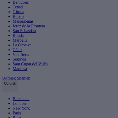
Benidorm
Teruel
Girona
Bilbao
Maspalomas
Jerez de la Frontera
San Sebastián
Ronda
Marbella
La Orotava
Cádiz
Vila-Seca
Segovia
Sant Cugat del Vallès
Manresa
Udforsk Spanien
Udforsk
Barcelona
London
New York
Paris
Rom