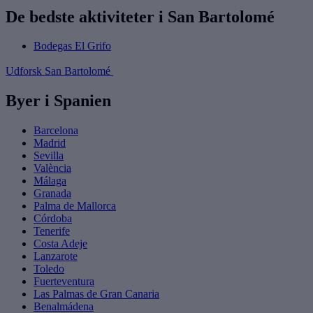
De bedste aktiviteter i San Bartolomé
Bodegas El Grifo
Udforsk San Bartolomé
Byer i Spanien
Barcelona
Madrid
Sevilla
València
Málaga
Granada
Palma de Mallorca
Córdoba
Tenerife
Costa Adeje
Lanzarote
Toledo
Fuerteventura
Las Palmas de Gran Canaria
Benalmádena