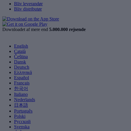
Bliv leverandør
Bliv distributør
Downloadet af mere end
5.000.000 rejsende
English
Català
Čeština
Dansk
Deutsch
Ελληνικά
Español
Français
한국어
Italiano
Nederlands
日本語
Português
Polski
Русский
Svenska