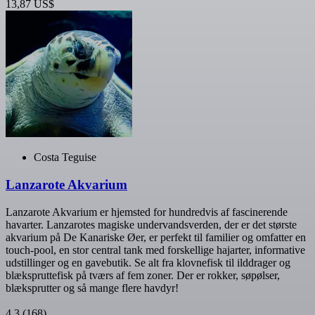
13,87 US$
Costa Teguise
Lanzarote Akvarium
Lanzarote Akvarium er hjemsted for hundredvis af fascinerende
havarter. Lanzarotes magiske undervandsverden, der er det største
akvarium på De Kanariske Øer, er perfekt til familier og omfatter en
touch-pool, en stor central tank med forskellige hajarter, informative
udstillinger og en gavebutik. Se alt fra klovnefisk til ilddrager og
blækspruttefisk på tværs af fem zoner. Der er rokker, søpølser,
blæksprutter og så mange flere havdyr!
4,3
(168)