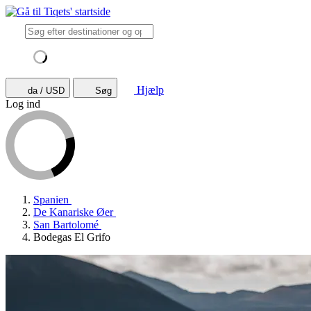
Hjælp
da / USD
Søg
Log ind
Spanien
De Kanariske Øer
San Bartolomé
Bodegas El Grifo