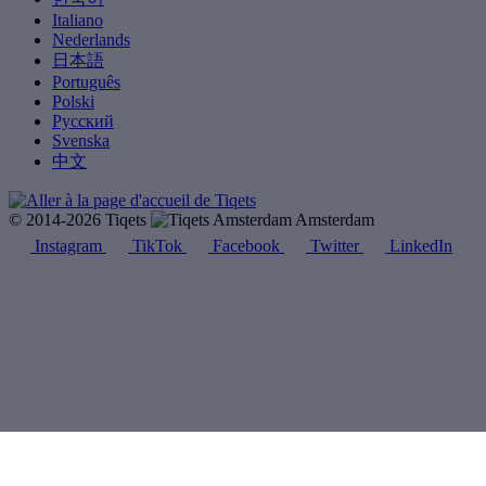
Italiano
Nederlands
日本語
Português
Polski
Русский
Svenska
中文
© 2014-2026 Tiqets
Amsterdam
Instagram
TikTok
Facebook
Twitter
LinkedIn