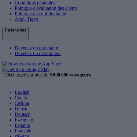
Conditions générales
Politique d'évaluation des clients
Politique de confidentialité
Appli Tiqets
Partenariats
Devenez un partenaire
Devenez un distributeur
Téléchargée par plus de
5 000 000 voyageurs
English
Català
Čeština
Dansk
Deutsch
Ελληνικά
Español
Français
한국어