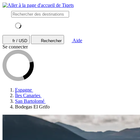
Aide
fr / USD
Rechercher
Se connecter
Espagne
Îles Canaries
San Bartolomé
Bodegas El Grifo