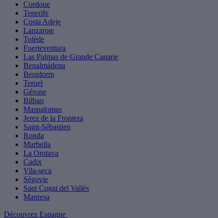
Cordoue
Tenerife
Costa Adeje
Lanzarote
Tolède
Fuerteventura
Las Palmas de Grande Canarie
Benalmádena
Benidorm
Teruel
Gérone
Bilbao
Maspalomas
Jerez de la Frontera
Saint-Sébastien
Ronda
Marbella
La Orotava
Cadix
Vila-seca
Ségovie
Sant Cugat del Vallès
Manresa
Découvrez Espagne