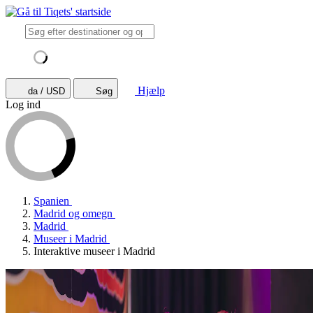
Hjælp
da / USD
Søg
Log ind
Spanien
Madrid og omegn
Madrid
Museer i Madrid
Interaktive museer i Madrid