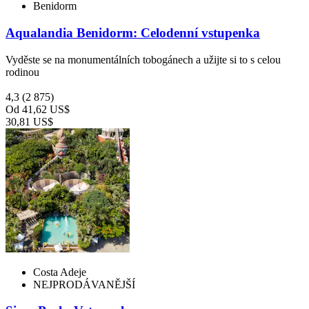
Benidorm
Aqualandia Benidorm: Celodenní vstupenka
Vyděste se na monumentálních tobogánech a užijte si to s celou
rodinou
4,3
(2 875)
Od
41,62 US$
30,81 US$
Costa Adeje
NEJPRODÁVANĚJŠÍ