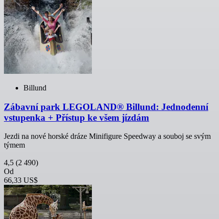
Billund
Zábavní park LEGOLAND® Billund: Jednodenní
vstupenka + Přístup ke všem jízdám
Jezdi na nové horské dráze Minifigure Speedway a souboj se svým
týmem
4,5
(2 490)
Od
66,33 US$