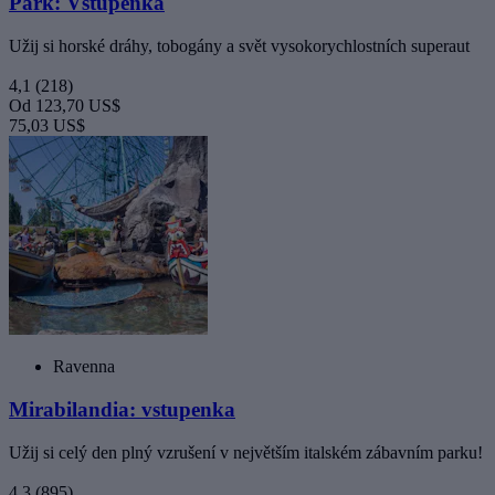
Park: Vstupenka
Užij si horské dráhy, tobogány a svět vysokorychlostních superaut
4,1
(218)
Od
123,70 US$
75,03 US$
Ravenna
Mirabilandia: vstupenka
Užij si celý den plný vzrušení v největším italském zábavním parku!
4,3
(895)