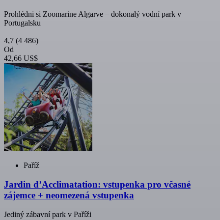
Prohlédni si Zoomarine Algarve – dokonalý vodní park v
Portugalsku
4,7
(4 486)
Od
42,66 US$
Paříž
Jardin d’Acclimatation: vstupenka pro včasné
zájemce + neomezená vstupenka
Jediný zábavní park v Paříži