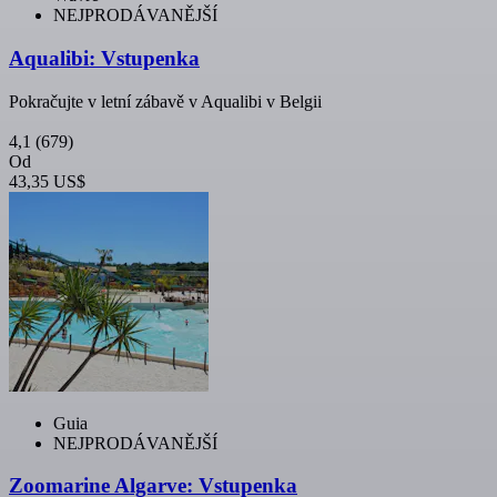
NEJPRODÁVANĚJŠÍ
Aqualibi: Vstupenka
Pokračujte v letní zábavě v Aqualibi v Belgii
4,1
(679)
Od
43,35 US$
Guia
NEJPRODÁVANĚJŠÍ
Zoomarine Algarve: Vstupenka