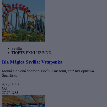
Sevilla
TIQETS EXKLUZIVNĚ
Isla Mágica Sevilla: Vstupenka
Mokrá a divoká dobrodružství v Amazonii, aniž bys opustil/a
Španělsko
4,5
(1 189)
Od
27,75 US$