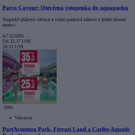
Parco Cavour: Otevřená vstupenka do aquaparku
Tropické plážové vibrace a vodní parková zábava v jedné úžasné
atrakci
4,7
(2 820)
Od
32,37 US$
28,32 US$
-39%
Vila-seca
PortAventura Park, Ferrari Land a Caribe Aquatic