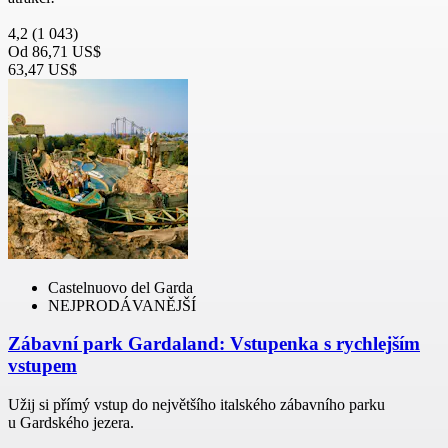
4,2
(1 043)
Od
86,71 US$
63,47 US$
Castelnuovo del Garda
NEJPRODÁVANĚJŠÍ
Zábavní park Gardaland: Vstupenka s rychlejším
vstupem
Užij si přímý vstup do největšího italského zábavního parku
u Gardského jezera.