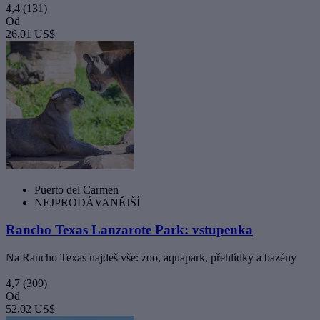
4,4
(131)
Od
26,01 US$
Puerto del Carmen
NEJPRODÁVANĚJŠÍ
Rancho Texas Lanzarote Park: vstupenka
Na Rancho Texas najdeš vše: zoo, aquapark, přehlídky a bazény
4,7
(309)
Od
52,02 US$