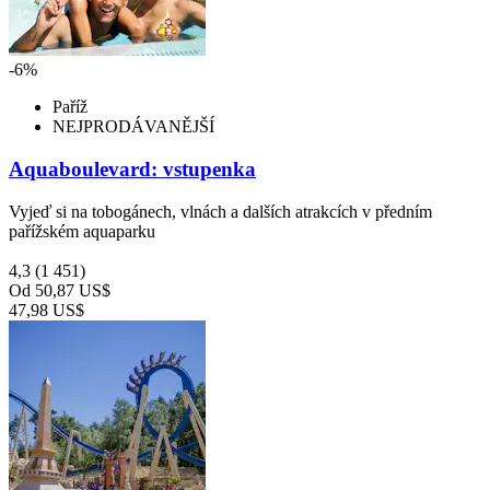
-6%
Paříž
NEJPRODÁVANĚJŠÍ
Aquaboulevard: vstupenka
Vyjeď si na tobogánech, vlnách a dalších atrakcích v předním
pařížském aquaparku
4,3
(1 451)
Od
50,87 US$
47,98 US$