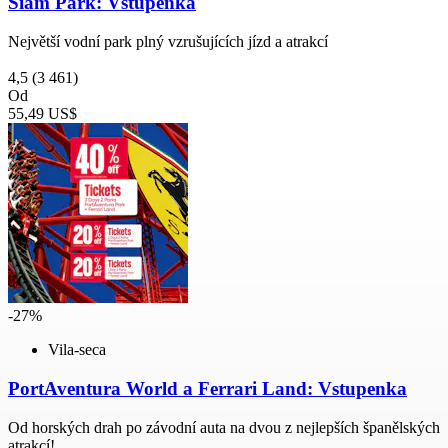
Siam Park: Vstupenka
Největší vodní park plný vzrušujících jízd a atrakcí
4,5
(3 461)
Od
55,49 US$
-27%
Vila-seca
PortAventura World a Ferrari Land: Vstupenka
Od horských drah po závodní auta na dvou z nejlepších španělských
atrakcí!