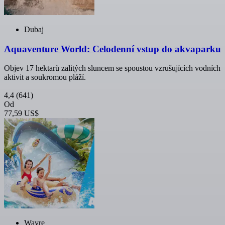
Dubaj
Aquaventure World: Celodenní vstup do akvaparku
Objev 17 hektarů zalitých sluncem se spoustou vzrušujících vodních
aktivit a soukromou pláží.
4,4
(641)
Od
77,59 US$
Wavre