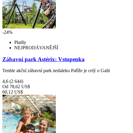
-24%
Plailly
NEJPRODÁVANĚJŠÍ
Zábavní park Astérix: Vstupenka
Tenhle akční zábavní park nedaleko Paříže je celý o Galii
4,6
(2 644)
Od
78,62 US$
60,12 US$