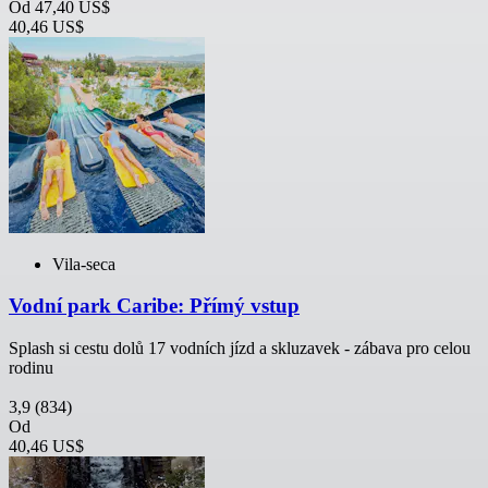
Od
47,40 US$
40,46 US$
Vila-seca
Vodní park Caribe: Přímý vstup
Splash si cestu dolů 17 vodních jízd a skluzavek - zábava pro celou
rodinu
3,9
(834)
Od
40,46 US$