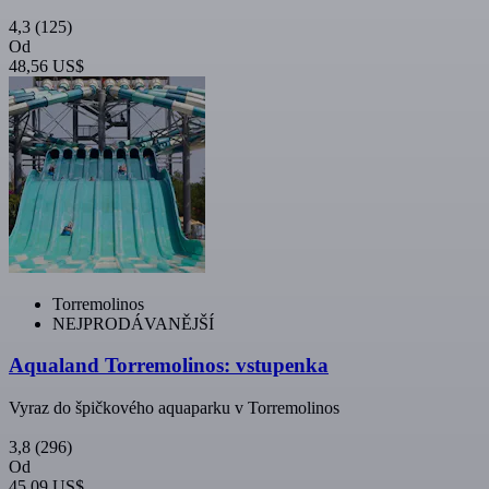
4,3
(125)
Od
48,56 US$
Torremolinos
NEJPRODÁVANĚJŠÍ
Aqualand Torremolinos: vstupenka
Vyraz do špičkového aquaparku v Torremolinos
3,8
(296)
Od
45,09 US$