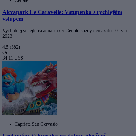
Ceriale
Akvapark Le Caravelle: Vstupenka s rychlejším
vstupem
Vychutnej si nejlepší aquapark v Ceriale každý den až do 10. září
2023
4,5
(382)
Od
34,11 US$
Capriate San Gervasio
Leolandia: Vstupenka na datum otevření