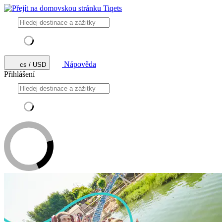
Nápověda
cs / USD
Přihlášení