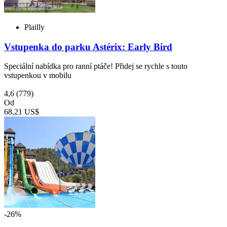
Plailly
Vstupenka do parku Astérix: Early Bird
Speciální nabídka pro ranní ptáče! Přidej se rychle s touto
vstupenkou v mobilu
4,6
(779)
Od
68,21 US$
-26%