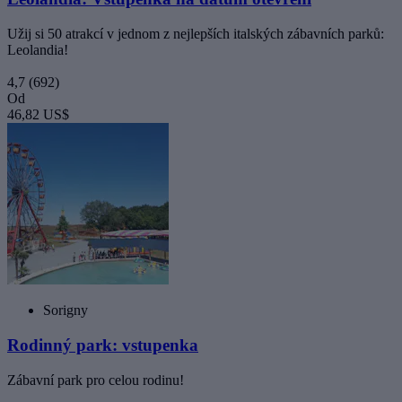
Užij si 50 atrakcí v jednom z nejlepších italských zábavních parků:
Leolandia!
4,7
(692)
Od
46,82 US$
Sorigny
Rodinný park: vstupenka
Zábavní park pro celou rodinu!