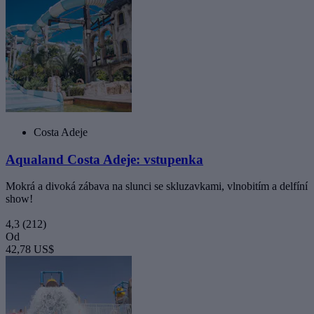
Costa Adeje
Aqualand Costa Adeje: vstupenka
Mokrá a divoká zábava na slunci se skluzavkami, vlnobitím a delfíní
show!
4,3
(212)
Od
42,78 US$