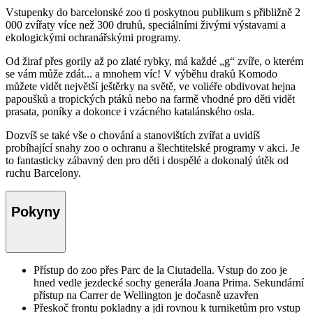
Vstupenky do barcelonské zoo ti poskytnou publikum s přibližně 2
000 zvířaty více než 300 druhů, speciálními živými výstavami a
ekologickými ochranářskými programy.
Od žiraf přes gorily až po zlaté rybky, má každé „g“ zvíře, o kterém
se vám může zdát... a mnohem víc! V výběhu draků Komodo
můžete vidět největší ještěrky na světě, ve voliéře obdivovat hejna
papoušků a tropických ptáků nebo na farmě vhodné pro děti vidět
prasata, poníky a dokonce i vzácného katalánského osla.
Dozvíš se také vše o chování a stanovištích zvířat a uvidíš
probíhající snahy zoo o ochranu a šlechtitelské programy v akci. Je
to fantasticky zábavný den pro děti i dospělé a dokonalý útěk od
ruchu Barcelony.
Pokyny
Přístup do zoo přes Parc de la Ciutadella. Vstup do zoo je
hned vedle jezdecké sochy generála Joana Prima. Sekundární
přístup na Carrer de Wellington je dočasně uzavřen
Přeskoč frontu pokladny a jdi rovnou k turniketům pro vstup