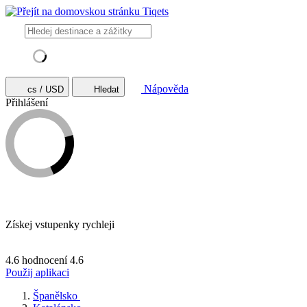
Nápověda
cs / USD
Hledat
Přihlášení
Získej vstupenky rychleji
4.6 hodnocení
4.6
Použij aplikaci
Španělsko