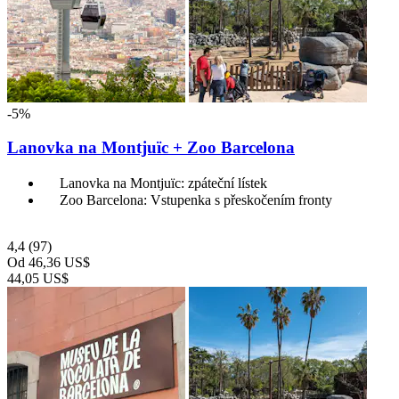
-5%
Lanovka na Montjuïc + Zoo Barcelona
Lanovka na Montjuïc: zpáteční lístek
Zoo Barcelona: Vstupenka s přeskočením fronty
4,4
(97)
Od
46,36 US$
44,05 US$