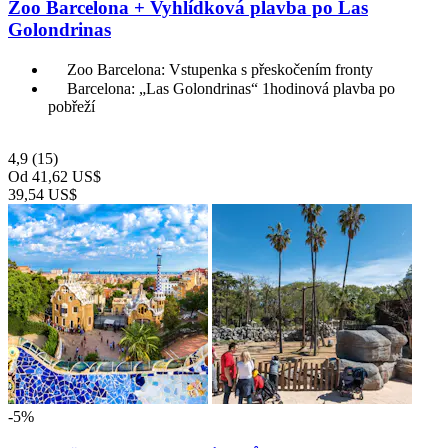
Zoo Barcelona + Vyhlídková plavba po Las
Golondrinas
Zoo Barcelona: Vstupenka s přeskočením fronty
Barcelona: „Las Golondrinas“ 1hodinová plavba po
pobřeží
4,9
(15)
Od
41,62 US$
39,54 US$
-5%