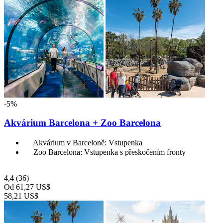
-5%
Akvárium Barcelona + Zoo Barcelona
Akvárium v Barceloně: Vstupenka
Zoo Barcelona: Vstupenka s přeskočením fronty
4,4
(36)
Od
61,27 US$
58,21 US$