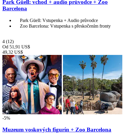
Park Güell: vchod + audio průvodce + Zoo
Barcelona
Park Güell: Vstupenka + Audio průvodce
Zoo Barcelona: Vstupenka s přeskočením fronty
4
(12)
Od
51,91 US$
49,32 US$
-5%
Muzeum voskových figurín + Zoo Barcelona