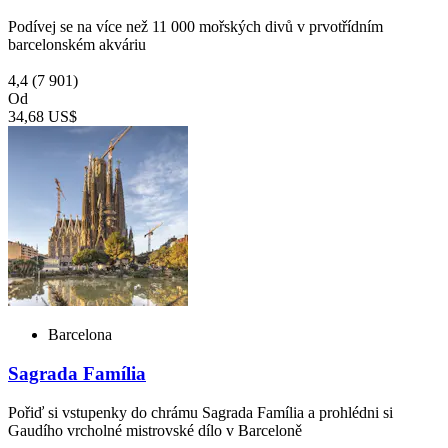
Podívej se na více než 11 000 mořských divů v prvotřídním
barcelonském akváriu
4,4
(7 901)
Od
34,68 US$
Barcelona
Sagrada Família
Pořiď si vstupenky do chrámu Sagrada Família a prohlédni si
Gaudího vrcholné mistrovské dílo v Barceloně