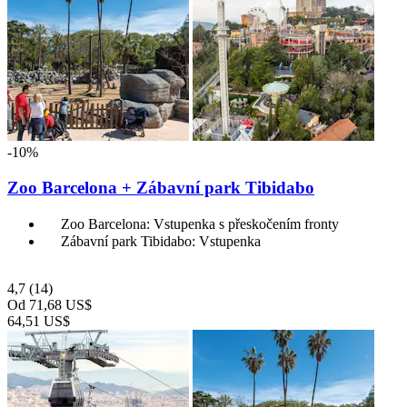
-10%
Zoo Barcelona + Zábavní park Tibidabo
Zoo Barcelona: Vstupenka s přeskočením fronty
Zábavní park Tibidabo: Vstupenka
4,7
(14)
Od
71,68 US$
64,51 US$