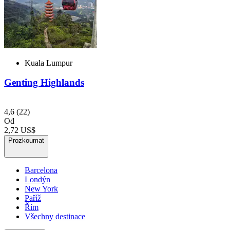
Kuala Lumpur
Genting Highlands
4,6
(22)
Od
2,72 US$
Prozkoumat
Barcelona
Londýn
New York
Paříž
Řím
Všechny destinace