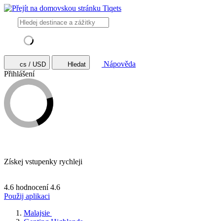
Nápověda
cs / USD
Hledat
Přihlášení
Získej vstupenky rychleji
4.6 hodnocení
4.6
Použij aplikaci
Malajsie