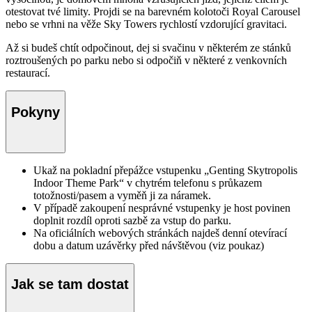
otestovat tvé limity. Projdi se na barevném kolotoči Royal Carousel
nebo se vrhni na věže Sky Towers rychlostí vzdorující gravitaci.
Až si budeš chtít odpočinout, dej si svačinu v některém ze stánků
roztroušených po parku nebo si odpočiň v některé z venkovních
restaurací.
Pokyny
Ukaž na pokladní přepážce vstupenku „Genting Skytropolis
Indoor Theme Park“ v chytrém telefonu s průkazem
totožnosti/pasem a vyměň ji za náramek.
V případě zakoupení nesprávné vstupenky je host povinen
doplnit rozdíl oproti sazbě za vstup do parku.
Na oficiálních webových stránkách najdeš denní otevírací
dobu a datum uzávěrky před návštěvou (viz poukaz)
Jak se tam dostat