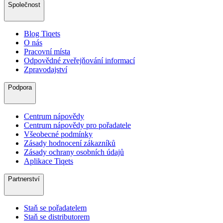
Společnost
Blog Tiqets
O nás
Pracovní místa
Odpovědné zveřejňování informací
Zpravodajství
Podpora
Centrum nápovědy
Centrum nápovědy pro pořadatele
Všeobecné podmínky
Zásady hodnocení zákazníků
Zásady ochrany osobních údajů
Aplikace Tiqets
Partnerství
Staň se pořadatelem
Staň se distributorem