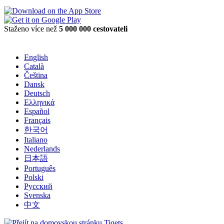
Staženo více než
5 000 000 cestovateli
English
Català
Čeština
Dansk
Deutsch
Ελληνικά
Español
Français
한국어
Italiano
Nederlands
日本語
Português
Polski
Русский
Svenska
中文