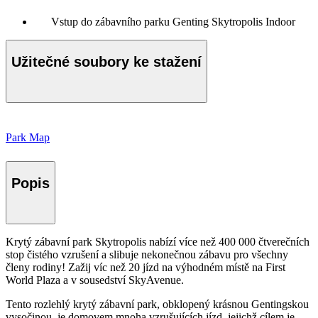
Vstup do zábavního parku Genting Skytropolis Indoor
Užitečné soubory ke stažení
Park Map
Popis
Krytý zábavní park Skytropolis nabízí více než 400 000 čtverečních
stop čistého vzrušení a slibuje nekonečnou zábavu pro všechny
členy rodiny! Zažij víc než 20 jízd na výhodném místě na First
World Plaza a v sousedství SkyAvenue.
Tento rozlehlý krytý zábavní park, obklopený krásnou Gentingskou
vysočinou, je domovem mnoha vzrušujících jízd, jejichž cílem je