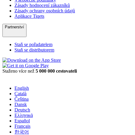
Zásady hodnocení zákazníků
Zásady ochrany osobních údajů
Aplikace Tiqets
Partnerství
Staň se pořadatelem
Staň se distributorem
Staženo více než
5 000 000 cestovateli
English
Català
Čeština
Dansk
Deutsch
Ελληνικά
Español
Français
한국어