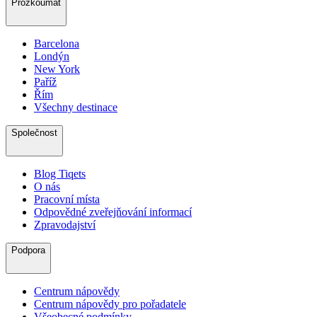
Prozkoumat
Barcelona
Londýn
New York
Paříž
Řím
Všechny destinace
Společnost
Blog Tiqets
O nás
Pracovní místa
Odpovědné zveřejňování informací
Zpravodajství
Podpora
Centrum nápovědy
Centrum nápovědy pro pořadatele
Všeobecné podmínky