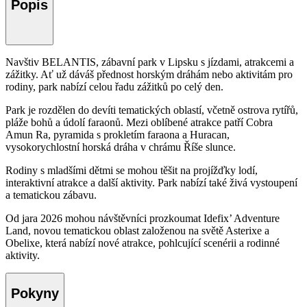
Popis
Navštiv BELANTIS, zábavní park v Lipsku s jízdami, atrakcemi a
zážitky. Ať už dáváš přednost horským dráhám nebo aktivitám pro
rodiny, park nabízí celou řadu zážitků po celý den.
Park je rozdělen do devíti tematických oblastí, včetně ostrova rytířů,
pláže bohů a údolí faraonů. Mezi oblíbené atrakce patří Cobra
Amun Ra, pyramida s prokletím faraona a Huracan,
vysokorychlostní horská dráha v chrámu Říše slunce.
Rodiny s mladšími dětmi se mohou těšit na projížďky lodí,
interaktivní atrakce a další aktivity. Park nabízí také živá vystoupení
a tematickou zábavu.
Od jara 2026 mohou návštěvníci prozkoumat Idefix’ Adventure
Land, novou tematickou oblast založenou na světě Asterixe a
Obelixe, která nabízí nové atrakce, pohlcující scenérii a rodinné
aktivity.
Pokyny