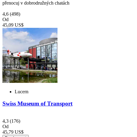
přenocuj v dobrodružných chatách
4,6
(498)
Od
45,09 US$
Lucern
Swiss Museum of Transport
4,3
(176)
Od
45,79 US$