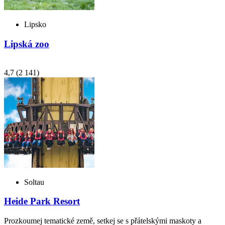
Lipsko
Lipská zoo
4,7
(2 141)
Soltau
Heide Park Resort
Prozkoumej tematické země, setkej se s přátelskými maskoty a