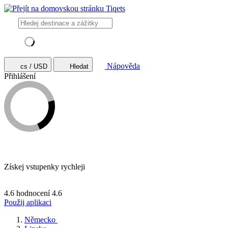
Nápověda
cs / USD
Hledat
Přihlášení
Získej vstupenky rychleji
4.6 hodnocení
4.6
Použij aplikaci
Německo