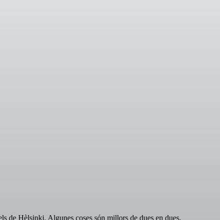
ls de Hèlsinki. Algunes coses són millors de dues en dues.