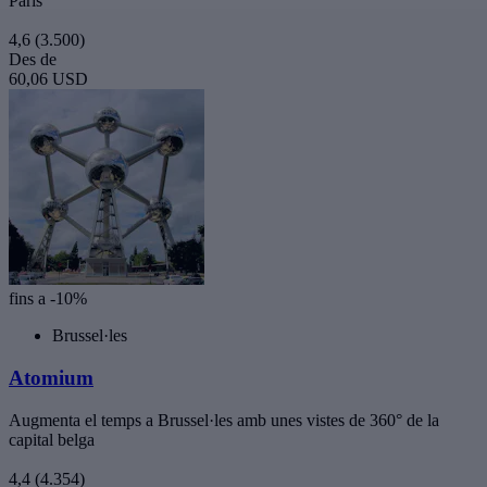
París
4,6
(3.500)
Des de
60,06 USD
fins a -10%
Brussel·les
Atomium
Augmenta el temps a Brussel·les amb unes vistes de 360° de la
capital belga
4,4
(4.354)