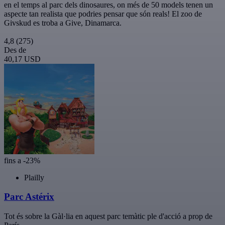
en el temps al parc dels dinosaures, on més de 50 models tenen un
aspecte tan realista que podries pensar que són reals! El zoo de
Givskud es troba a Give, Dinamarca.
4,8
(275)
Des de
40,17 USD
fins a -23%
Plailly
Parc Astérix
Tot és sobre la Gàl·lia en aquest parc temàtic ple d'acció a prop de