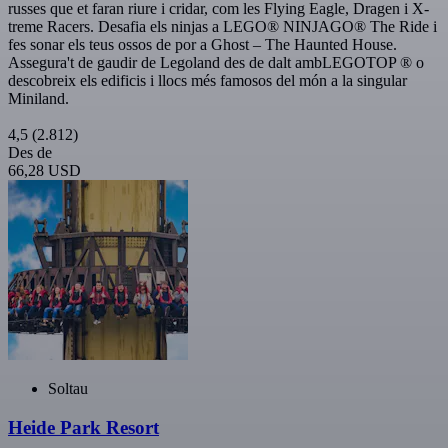
russes que et faran riure i cridar, com les Flying Eagle, Dragen i X-
treme Racers. Desafia els ninjas a LEGO® NINJAGO® The Ride i
fes sonar els teus ossos de por a Ghost – The Haunted House.
Assegura't de gaudir de Legoland des de dalt ambLEGOTOP ® o
descobreix els edificis i llocs més famosos del món a la singular
Miniland.
4,5
(2.812)
Des de
66,28 USD
Soltau
Heide Park Resort