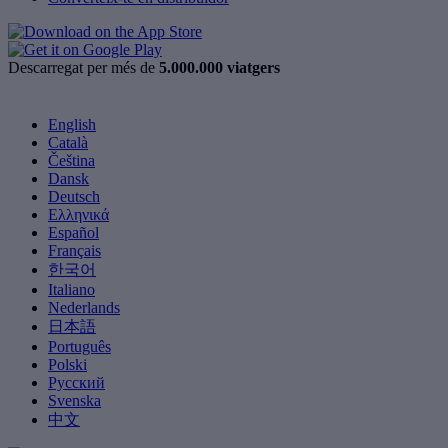
Descarregat per més de
5.000.000 viatgers
English
Català
Čeština
Dansk
Deutsch
Ελληνικά
Español
Français
한국어
Italiano
Nederlands
日本語
Português
Polski
Русский
Svenska
中文