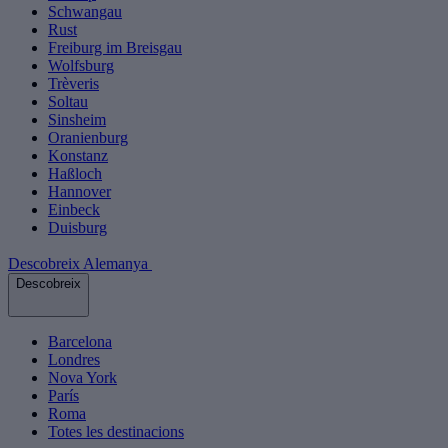
Schwangau
Rust
Freiburg im Breisgau
Wolfsburg
Trèveris
Soltau
Sinsheim
Oranienburg
Konstanz
Haßloch
Hannover
Einbeck
Duisburg
Descobreix Alemanya
Descobreix
Barcelona
Londres
Nova York
París
Roma
Totes les destinacions