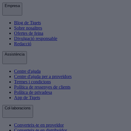
Empresa
Blog de Tiqets
Sobre nosaltres
Ofertes de feina
Divulgació responsable
Redacció
Assistència
Centre d'ajuda
Centre d'ajuda per a proveïdors
Termes i condicions
Política de ressenyes de clients
Política de privadesa
App de Tiqets
Col·laboracions
Converteix-te en proveïdor
Converteix-te en distribuïdor