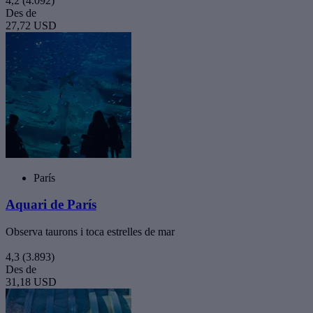
4,2
(4.092)
Des de
27,72 USD
París
Aquari de París
Observa taurons i toca estrelles de mar
4,3
(3.893)
Des de
31,18 USD