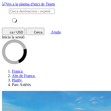
Ajuda
ca / USD
Cerca
Inicia la sessió
França
Alts de França
Plailly
Parc Astérix