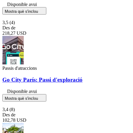
Disponible avui
Mostra què s'inclou
3,5
(4)
Des de
218,27 USD
Passis d'atraccions
Go City París: Passi d'exploració
Disponible avui
Mostra què s'inclou
3,4
(8)
Des de
102,78 USD