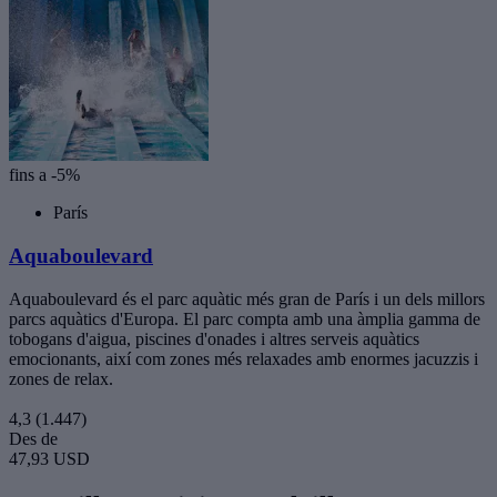
fins a -5%
París
Aquaboulevard
Aquaboulevard és el parc aquàtic més gran de París i un dels millors
parcs aquàtics d'Europa. El parc compta amb una àmplia gamma de
tobogans d'aigua, piscines d'onades i altres serveis aquàtics
emocionants, així com zones més relaxades amb enormes jacuzzis i
zones de relax.
4,3
(1.447)
Des de
47,93 USD