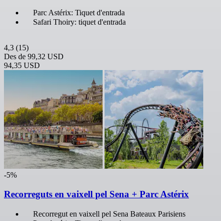
Parc Astérix: Tiquet d'entrada
Safari Thoiry: tiquet d'entrada
4,3
(15)
Des de
99,32 USD
94,35 USD
-5%
Recorreguts en vaixell pel Sena + Parc Astérix
Recorregut en vaixell pel Sena Bateaux Parisiens