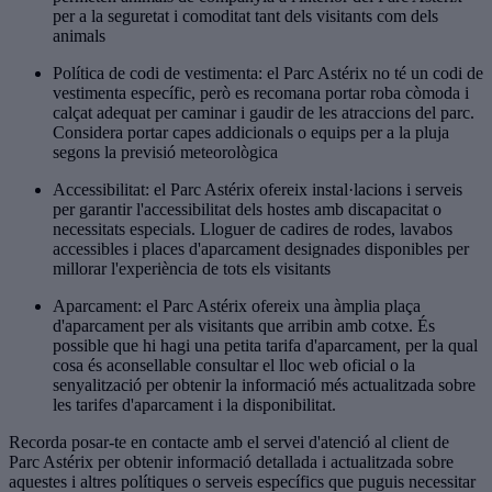
per a la seguretat i comoditat tant dels visitants com dels
animals
Política de codi de vestimenta: el Parc Astérix no té un codi de
vestimenta específic, però es recomana portar roba còmoda i
calçat adequat per caminar i gaudir de les atraccions del parc.
Considera portar capes addicionals o equips per a la pluja
segons la previsió meteorològica
Accessibilitat: el Parc Astérix ofereix instal·lacions i serveis
per garantir l'accessibilitat dels hostes amb discapacitat o
necessitats especials. Lloguer de cadires de rodes, lavabos
accessibles i places d'aparcament designades disponibles per
millorar l'experiència de tots els visitants
Aparcament: el Parc Astérix ofereix una àmplia plaça
d'aparcament per als visitants que arribin amb cotxe. És
possible que hi hagi una petita tarifa d'aparcament, per la qual
cosa és aconsellable consultar el lloc web oficial o la
senyalització per obtenir la informació més actualitzada sobre
les tarifes d'aparcament i la disponibilitat.
Recorda posar-te en contacte amb el servei d'atenció al client de
Parc Astérix per obtenir informació detallada i actualitzada sobre
aquestes i altres polítiques o serveis específics que puguis necessitar