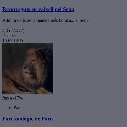
Recorreguts en vaixell pel Sena
Admira París de la manera més bonica... al Sena!
4,3
(27.477)
Des de
19,63 USD
fins a -17%
París
Parc zoològic de París