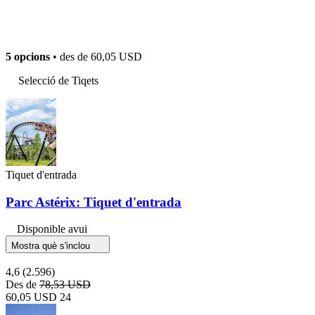
5 opcions
• des de
60,05 USD
Selecció de Tiqets
Tiquet d'entrada
Parc Astérix: Tiquet d'entrada
Disponible avui
Mostra què s'inclou
4,6
(2.596)
Des de
78,53 USD
60,05 USD
24