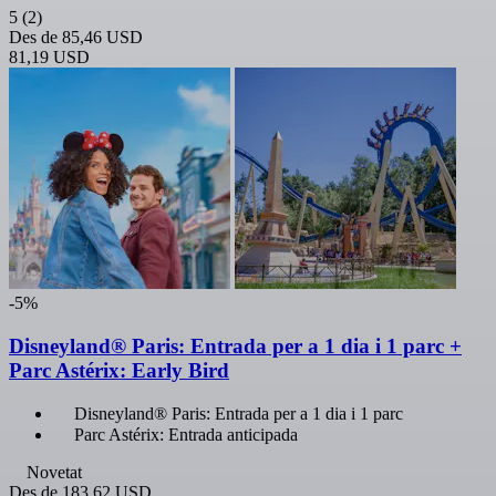
5
(2)
Des de
85,46 USD
81,19 USD
-5%
Disneyland® Paris: Entrada per a 1 dia i 1 parc +
Parc Astérix: Early Bird
Disneyland® Paris: Entrada per a 1 dia i 1 parc
Parc Astérix: Entrada anticipada
Novetat
Des de
183,62 USD