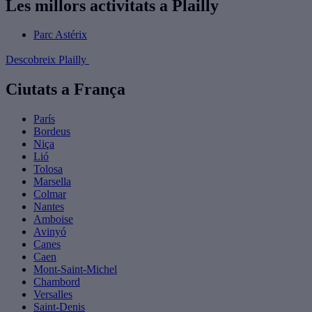
Les millors activitats a Plailly
Parc Astérix
Descobreix Plailly
Ciutats a França
París
Bordeus
Niça
Lió
Tolosa
Marsella
Colmar
Nantes
Amboise
Avinyó
Canes
Caen
Mont-Saint-Michel
Chambord
Versalles
Saint-Denis