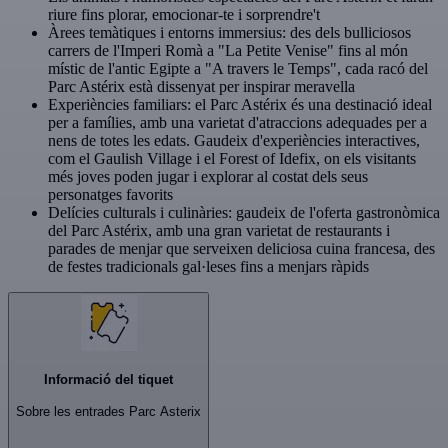
riure fins plorar, emocionar-te i sorprendre't
Àrees temàtiques i entorns immersius: des dels bulliciosos
carrers de l'Imperi Romà a "La Petite Venise" fins al món
místic de l'antic Egipte a "A travers le Temps", cada racó del
Parc Astérix està dissenyat per inspirar meravella
Experiències familiars: el Parc Astérix és una destinació ideal
per a famílies, amb una varietat d'atraccions adequades per a
nens de totes les edats. Gaudeix d'experiències interactives,
com el Gaulish Village i el Forest of Idefix, on els visitants
més joves poden jugar i explorar al costat dels seus
personatges favorits
Delícies culturals i culinàries: gaudeix de l'oferta gastronòmica
del Parc Astérix, amb una gran varietat de restaurants i
parades de menjar que serveixen deliciosa cuina francesa, des
de festes tradicionals gal·leses fins a menjars ràpids
Informació del tiquet
Sobre les entrades Parc Asterix