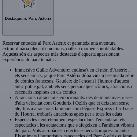
Destaquem: Parc Asterix
Reservar entrades al Parc Astérix et garanteix una aventura
extraordinària plena d'emocions, rialles i moments inoblidables.
Aquests són els aspectes més destacats d'aquesta apassionant
experiència de parc temàtic:
Immersive Gallic Adventure: endinsa't en el món d'Astérix i
els seus amics, ja que Parc Astérix dóna vida a l'estimada sèrie
de còmics francesos. Gaudeix de l'encant i l'humor d'aquest
antic poble gal, amb els seus personatges icònics, atraccions i
escenaris inspirats en els còmics
Atraccions i atraccions emocionants: des de muntanyes russes
d'alta velocitat com Goudurix i OzIris que et deixaran sense
alè, fins a atraccions familiars com Pégase Express i La Trace
du Hourra, trobaràs atraccions aptes per a totes les edats
Espectacles i entreteniment espectaculars: t'encantaran els
espectacles i les actuacions que s'afegeixen a l'ambient vibrant
del parc. Vols acrobàcies i efectes especials impressionants?
Els animats i humorístics espectacles del Parc Astérix et faran