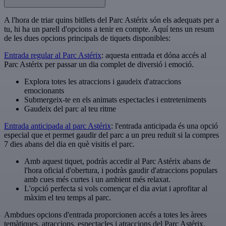
A l'hora de triar quins bitllets del Parc Astérix són els adequats per a
tu, hi ha un parell d'opcions a tenir en compte. Aquí tens un resum
de les dues opcions principals de tiquets disponibles:
Entrada regular al Parc Astérix
: aquesta entrada et dóna accés al
Parc Astérix per passar un dia complet de diversió i emoció.
Explora totes les atraccions i gaudeix d'atraccions
emocionants
Submergeix-te en els animats espectacles i entreteniments
Gaudeix del parc al teu ritme
Entrada anticipada al parc Astérix
: l'entrada anticipada és una opció
especial que et permet gaudir del parc a un preu reduït si la compres
7 dies abans del dia en què visitis el parc.
Amb aquest tiquet, podràs accedir al Parc Astérix abans de
l'hora oficial d'obertura, i podràs gaudir d'atraccions populars
amb cues més curtes i un ambient més relaxat.
L'opció perfecta si vols començar el dia aviat i aprofitar al
màxim el teu temps al parc.
Ambdues opcions d'entrada proporcionen accés a totes les àrees
temàtiques, atraccions, espectacles i atraccions del Parc Astérix.