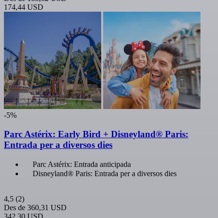
174,44 USD
-5%
Parc Astérix: Early Bird + Disneyland® Paris:
Entrada per a diversos dies
Parc Astérix: Entrada anticipada
Disneyland® Paris: Entrada per a diversos dies
4,5
(2)
Des de
360,31 USD
342,30 USD