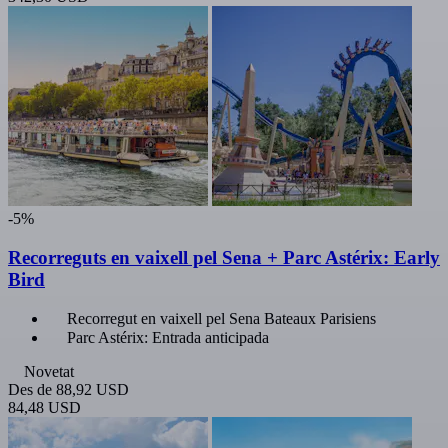
-5%
Recorreguts en vaixell pel Sena + Parc Astérix: Early
Bird
Recorregut en vaixell pel Sena Bateaux Parisiens
Parc Astérix: Entrada anticipada
Novetat
Des de
88,92 USD
84,48 USD