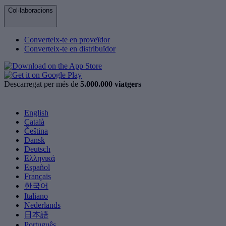
Col·laboracions
Converteix-te en proveïdor
Converteix-te en distribuïdor
Descarregat per més de
5.000.000 viatgers
English
Català
Čeština
Dansk
Deutsch
Ελληνικά
Español
Français
한국어
Italiano
Nederlands
日本語
Português