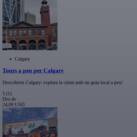
Calgary
Tours a peu per Calgary
Descobreix Calgary: explora la ciutat amb un guia local a peu!
5
(1)
Des de
24,09 USD