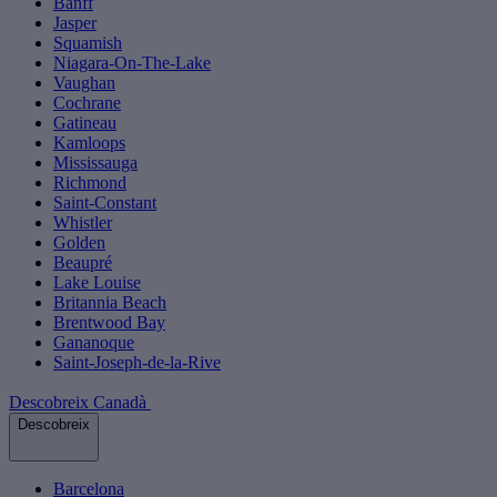
Banff
Jasper
Squamish
Niagara-On-The-Lake
Vaughan
Cochrane
Gatineau
Kamloops
Mississauga
Richmond
Saint-Constant
Whistler
Golden
Beaupré
Lake Louise
Britannia Beach
Brentwood Bay
Gananoque
Saint-Joseph-de-la-Rive
Descobreix Canadà
Descobreix
Barcelona