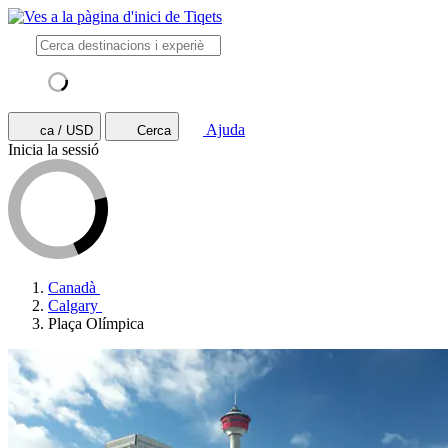
Ajuda
ca / USD
Cerca
Inicia la sessió
Canadà
Calgary
Plaça Olímpica