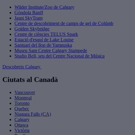
Wilder Institute/Zoo de Calgary
Gòndola Banff
Jaspi SkyTram
Centre de descobriment de camps de gel de Colúmb
Golden Skybridge
Centre de ciències TELUS Spark
Estació d'esquí de Lake Louise
Santuari del llop de Yamnuska
Museu Sam Centre Calgary Stampede
Studio Bell, seu del Centre Nacional de Música
Descobreix Calgary
Ciutats al Canadà
Vancouver
Montreal
Toronto
Quebec
Niagara Falls (CA)
Calgary
Ottawa
Victòria