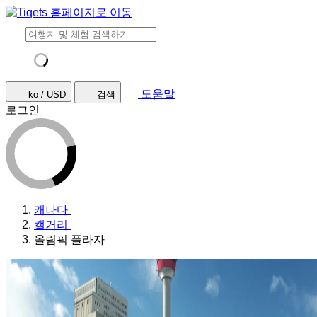
도움말
ko / USD
검색
로그인
캐나다
캘거리
올림픽 플라자