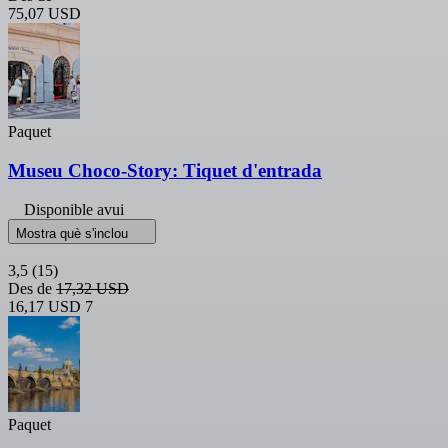
75,07 USD
Paquet
Museu Choco-Story: Tiquet d'entrada
Disponible avui
Mostra què s'inclou
3,5
(15)
Des de
17,32 USD
16,17 USD
7
Paquet