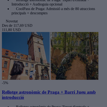
Introducció + Audioguia opcional
CoolPass de Praga: Admissió a més de 80 atraccions
principals + descomptes
Novetat
Des de
117,69 USD
111,80 USD
-5%
Rellotge astronòmic de Praga + Barri Jueu amb
introducció
Rellotge astronòmic de Praga: Tiquet d'entrada +