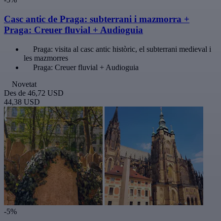
Casc antic de Praga: subterrani i mazmorra +
Praga: Creuer fluvial + Audioguia
Praga: visita al casc antic històric, el subterrani medieval i
les mazmorres
Praga: Creuer fluvial + Audioguia
Novetat
Des de
46,72 USD
44,38 USD
-5%