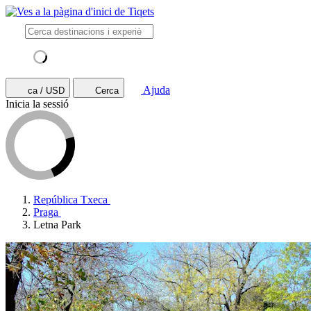
Ajuda
ca / USD
Cerca
Inicia la sessió
República Txeca
Praga
Letna Park