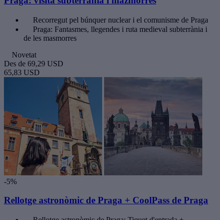
Praga: visita subterrània i mazmorres
Recorregut pel búnquer nuclear i el comunisme de Praga
Praga: Fantasmes, llegendes i ruta medieval subterrània i
de les masmorres
Novetat
Des de
69,29 USD
65,83 USD
-5%
Rellotge astronòmic de Praga + CoolPass de Praga
Rellotge astronòmic de Praga: Tiquet d'entrada +