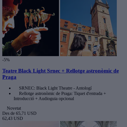
-5%
Teatre Black Light Srnec + Rellotge astronòmic de
Praga
SRNEC: Black Light Theatre - Antologí
Rellotge astronòmic de Praga: Tiquet d'entrada +
Introducció + Audioguia opcional
Novetat
Des de
65,71 USD
62,43 USD