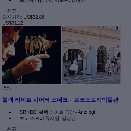
프라하 마담투소 박물관: 입장권
신규
최저가격:
US$32.86
US$31.22
-5%
블랙 라이트 시어터 스네크 + 초코스토리박물관
SRNEC: 블랙 라이트 극장 - Antologí
초코 스토리 뮤지엄: 입장권
신규