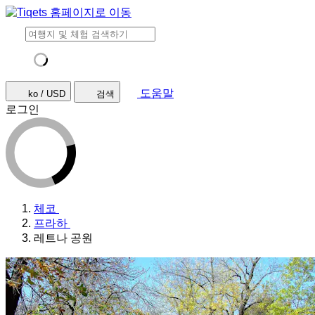
도움말
ko / USD
검색
로그인
체코
프라하
레트나 공원