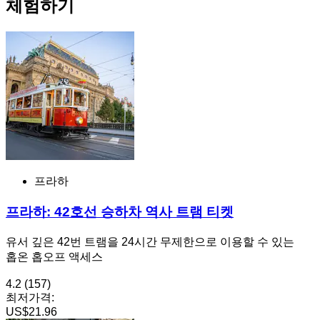
체험하기
프라하
프라하: 42호선 승하차 역사 트램 티켓
유서 깊은 42번 트램을 24시간 무제한으로 이용할 수 있는
홉온 홉오프 액세스
4.2
(157)
최저가격:
US$21.96