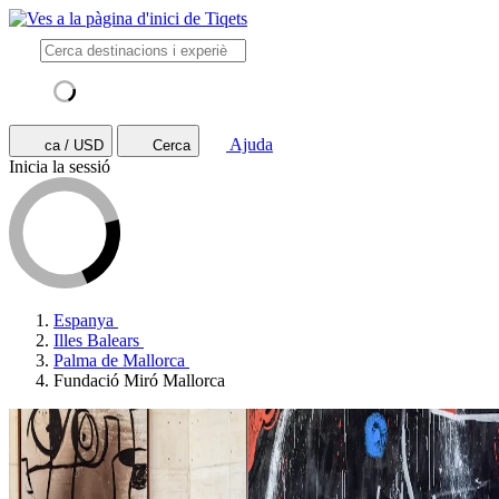
Ajuda
ca / USD
Cerca
Inicia la sessió
Espanya
Illes Balears
Palma de Mallorca
Fundació Miró Mallorca