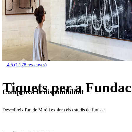
4.5
(1.278 ressenyes)
Tiquets per a Fundac
Comprova la disponibilitat
Descobreix l'art de Miró i explora els estudis de l'artista