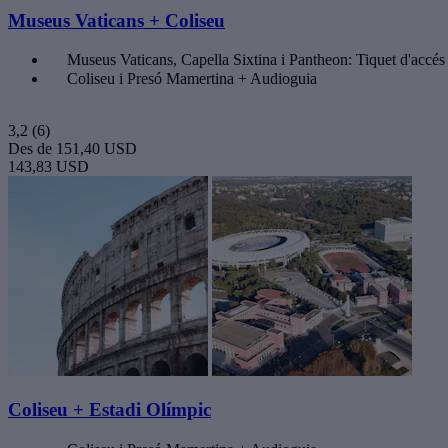
Museus Vaticans + Coliseu
Museus Vaticans, Capella Sixtina i Pantheon: Tiquet d'accés
Coliseu i Presó Mamertina + Audioguia
3,2
(6)
Des de
151,40 USD
143,83 USD
Coliseu + Estadi Olímpic