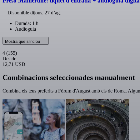
Presó Mamertine: tiquet d'entrada + audioguia digita
Disponible
dijous, 27 d’ag.
Durada: 1 h
Audioguia
Mostra què s'inclou
4
(155)
Des de
12,71 USD
Combinacions seleccionades manualment
Combina els teus preferits a Fòrum d'August amb els de Roma. Algune