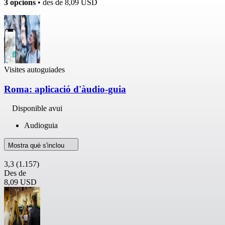
3 opcions
• des de
8,09 USD
Visites autoguiades
Roma: aplicació d'àudio-guia
Disponible avui
Audioguia
Mostra què s'inclou
3,3
(1.157)
Des de
8,09 USD