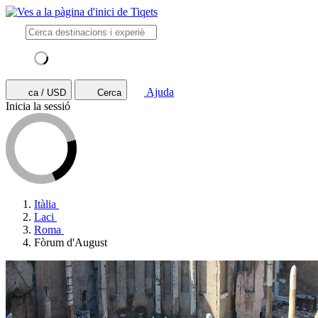
Ajuda
ca / USD
Cerca
Inicia la sessió
Itàlia
Laci
Roma
Fòrum d'August