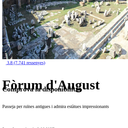
3.8
(7.741 ressenyes)
Fòrum d'August
Comprova la disponibilitat
Passeja per ruïnes antigues i admira estàtues impressionants