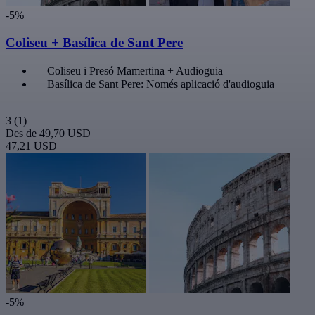
-5%
Coliseu + Basílica de Sant Pere
Coliseu i Presó Mamertina + Audioguia
Basílica de Sant Pere: Només aplicació d'audioguia
3
(1)
Des de
49,70 USD
47,21 USD
-5%