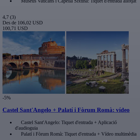
Museus Vaticans i Capella Sixtina: Tiquet d'entrada allotjat
4,7
(3)
Des de
106,02 USD
100,71 USD
-5%
Castel Sant'Angelo + Palatí i Fòrum Romà: vídeo
Castel Sant'Angelo: Tiquet d'entrada + Aplicació
d'audioguia
Palatí i Fòrum Romà: Tiquet d'entrada + Vídeo multimèdia