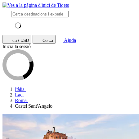
Ajuda
ca / USD
Cerca
Inicia la sessió
Itàlia
Laci
Roma
Castel Sant'Angelo