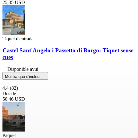
25,35 USD
Tiquet d'entrada
Castel Sant'Angelo i Passetto di Borgo: Tiquet sense
cues
Disponible avui
Mostra què s'inclou
4,4
(82)
Des de
56,46 USD
Paquet