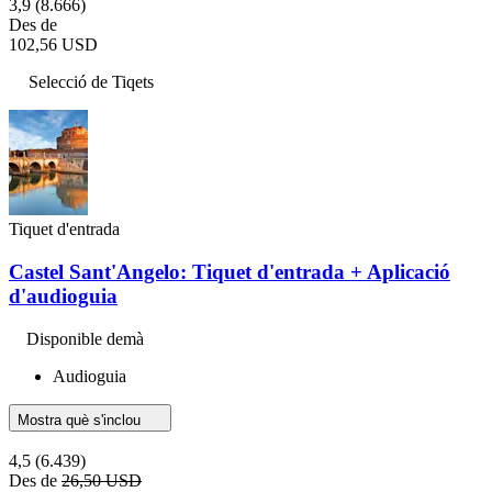
3,9
(8.666)
Des de
102,56 USD
Selecció de Tiqets
Tiquet d'entrada
Castel Sant'Angelo: Tiquet d'entrada + Aplicació
d'audioguia
Disponible demà
Audioguia
Mostra què s'inclou
4,5
(6.439)
Des de
26,50 USD