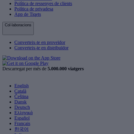
Política de ressenyes de clients
Política de privadesa
App de Tiqets
Col·laboracions
Converteix-te en proveïdor
Converteix-te en distribuïdor
Descarregat per més de
5.000.000 viatgers
English
Català
Čeština
Dansk
Deutsch
Ελληνικά
Español
Français
한국어