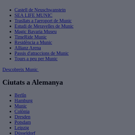
Castell de Neuschwanstein
SEA LIFE MUNIC
Trasllats a l'aeroport de Munic
Estudi de Meravelles de Munic
Magic Bavaria Museu
TimeRide Munic
Residència a Munic
Allianz Arena
Passis d'atraccions de Munic
Tours a peu per Munic
Descobreix Munic
Ciutats a Alemanya
Berlín
Hamburg
Munic
Colònia
Dresden
Potsdam
Leipzig
Düsseldorf