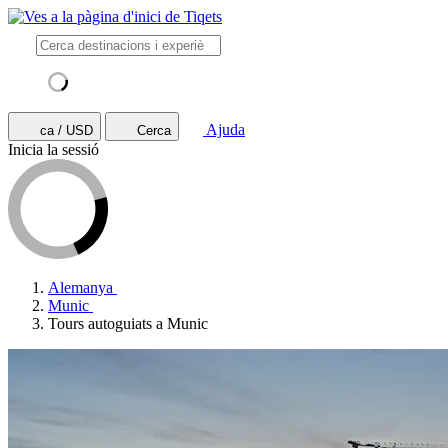
Ajuda
ca / USD
Cerca
Inicia la sessió
Alemanya
Munic
Tours autoguiats a Munic