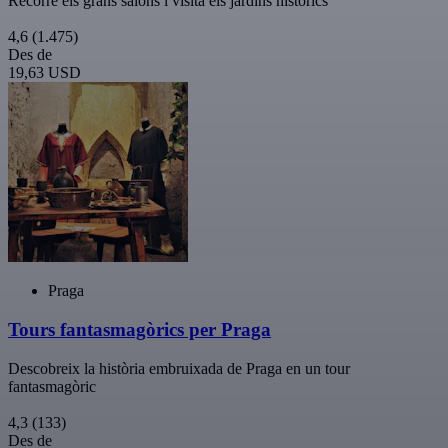
Recorre els grans salons i visita els jardins històrics
4,6
(1.475)
Des de
19,63 USD
Praga
Tours fantasmagòrics per Praga
Descobreix la història embruixada de Praga en un tour
fantasmagòric
4,3
(133)
Des de