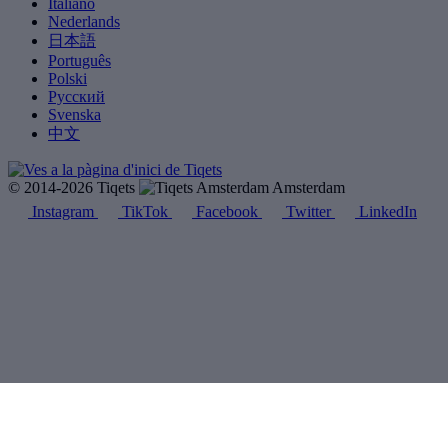
Italiano
Nederlands
日本語
Português
Polski
Русский
Svenska
中文
© 2014-2026 Tiqets
Amsterdam
Instagram
TikTok
Facebook
Twitter
LinkedIn