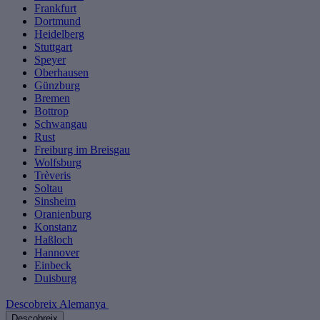
Frankfurt
Dortmund
Heidelberg
Stuttgart
Speyer
Oberhausen
Günzburg
Bremen
Bottrop
Schwangau
Rust
Freiburg im Breisgau
Wolfsburg
Trèveris
Soltau
Sinsheim
Oranienburg
Konstanz
Haßloch
Hannover
Einbeck
Duisburg
Descobreix Alemanya
Descobreix