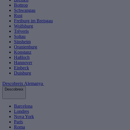
Bottrop
Schwangau
Rust
Freiburg im Breisgau
Wolfsburg
Trèveris
Soltau
Sinsheim
Oranienburg
Konstanz
Haßloch
Hannover
Einbeck
Duisburg
Descobreix Alemanya
Descobreix
Barcelona
Londres
Nova York
París
Roma