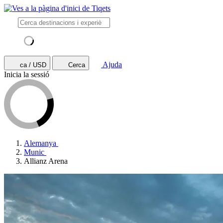
Ajuda
ca / USD
Cerca
Inicia la sessió
Alemanya
Munic
Allianz Arena