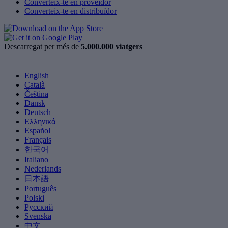
Converteix-te en proveïdor
Converteix-te en distribuïdor
Descarregat per més de
5.000.000 viatgers
English
Català
Čeština
Dansk
Deutsch
Ελληνικά
Español
Français
한국어
Italiano
Nederlands
日本語
Português
Polski
Русский
Svenska
中文