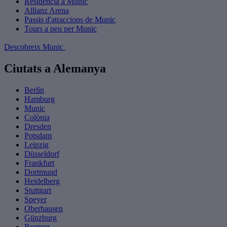
Residència a Munic
Allianz Arena
Passis d'atraccions de Munic
Tours a peu per Munic
Descobreix Munic
Ciutats a Alemanya
Berlín
Hamburg
Munic
Colònia
Dresden
Potsdam
Leipzig
Düsseldorf
Frankfurt
Dortmund
Heidelberg
Stuttgart
Speyer
Oberhausen
Günzburg
Bremen